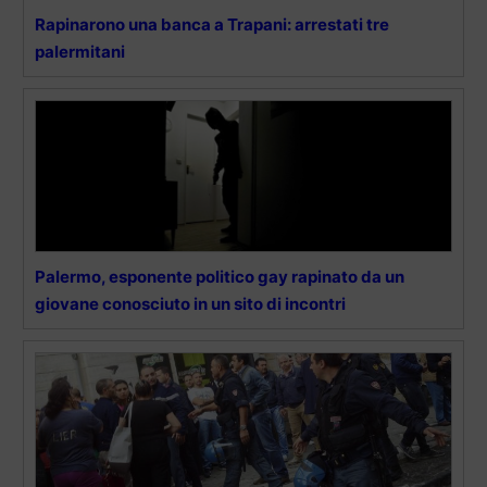
Rapinarono una banca a Trapani: arrestati tre
palermitani
Palermo, esponente politico gay rapinato da un
giovane conosciuto in un sito di incontri