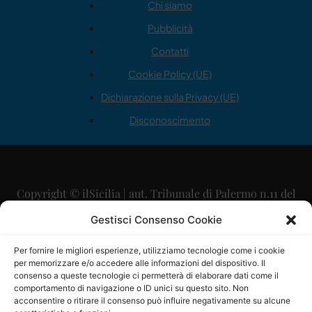
Chi siamo
Pubblicità
Contatti
Cookie Policy (UE)
Dichiarazione sulla Privacy (UE)
Disconoscimento
Copyright © ilSicilia | aut. Tribunale di Palermo n.11 del
29/09/2015
Gestisci Consenso Cookie
Editore: Mercurio Comunicazione Soc. Coop. A.R.L.
Per fornire le migliori esperienze, utilizziamo tecnologie come i cookie
per memorizzare e/o accedere alle informazioni del dispositivo. Il
Direttore Editoriale: Maurizio Scaglione
consenso a queste tecnologie ci permetterà di elaborare dati come il
comportamento di navigazione o ID unici su questo sito. Non
Direttore Responsabile: Maria Calabrese
acconsentire o ritirare il consenso può influire negativamente su alcune