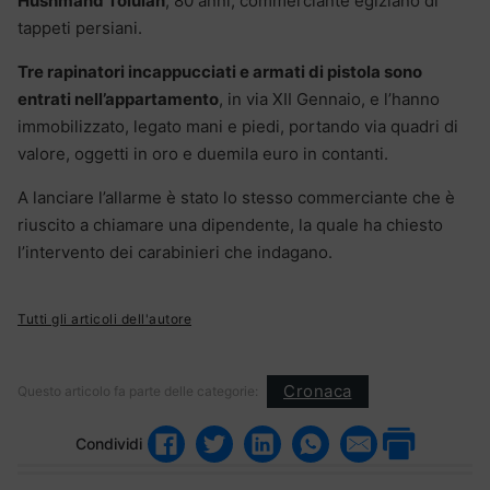
Hushmand Toluian
, 80 anni, commerciante egiziano di
tappeti persiani.
Tre rapinatori incappucciati e armati di pistola sono
entrati nell’appartamento
, in via XII Gennaio, e l’hanno
immobilizzato, legato mani e piedi, portando via quadri di
valore, oggetti in oro e duemila euro in contanti.
A lanciare l’allarme è stato lo stesso commerciante che è
riuscito a chiamare una dipendente, la quale ha chiesto
l’intervento dei carabinieri che indagano.
Tutti gli articoli dell'autore
Cronaca
Questo articolo fa parte delle categorie:
Condividi