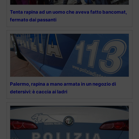
Tenta rapina ad un uomo che aveva fatto bancomat,
fermato dai passanti
Palermo, rapina a mano armata in un negozio di
detersivi: è caccia ai ladri