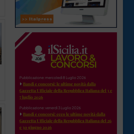
Pubblicazione: mercoledì 8 Luglio 2026
Bandi e concorsi: le ultime novità dalla
Gazzetta Ufficiale della Repubblica Italiana del 3 e
7 luglio 2026
Pubblicazione: venerdì 3 Luglio 2026
Bandi e concorsi: ecco le ultime novità dalla
Gazzetta Ufficiale della Repubblica Italiana del 26
e 30 giugno 2026