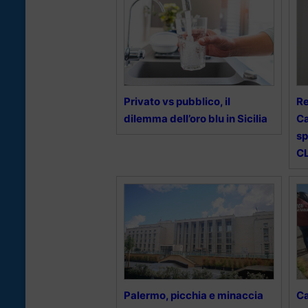
Privato vs pubblico, il
Re
dilemma dell’oro blu in Sicilia
Ca
sp
CL
Palermo, picchia e minaccia
Ca