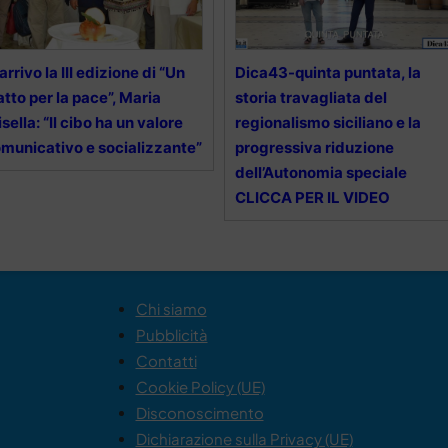
 arrivo la III edizione di “Un
Dica43-quinta puntata, la
atto per la pace”, Maria
storia travagliata del
isella: “Il cibo ha un valore
regionalismo siciliano e la
municativo e socializzante”
progressiva riduzione
dell’Autonomia speciale
CLICCA PER IL VIDEO
Chi siamo
Pubblicità
Contatti
Cookie Policy (UE)
Disconoscimento
Dichiarazione sulla Privacy (UE)