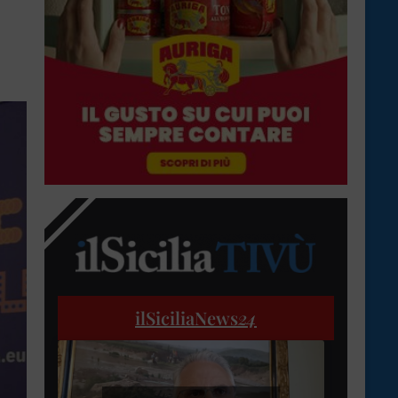
ilSiciliaNews
24