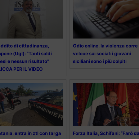
ddito di cittadinanza,
Odio online, la violenza corre
pone (Ugl): “Tanti soldi
veloce sui social: i giovani
esi e nessun risultato”
siciliani sono i più colpiti
ICCA PER IL VIDEO
tania, entra in ztl con targa
Forza Italia, Schifani: “Farò d