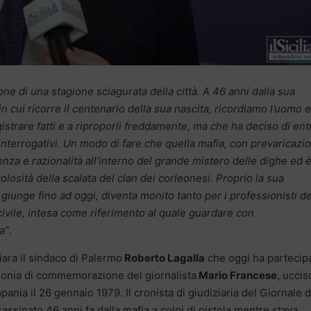
ne di una stagione sciagurata della città. A 46 anni dalla sua
 cui ricorre il centenario della sua nascita, ricordiamo l’uomo e 
gistrare fatti e a riproporli freddamente, ma che ha deciso di ent
 interrogativi. Un modo di fare che quella mafia, con prevaricazi
za e razionalità all’interno del grande mistero delle dighe ed 
colosità della scalata del clan dei corleonesi. Proprio la sua
giunge fino ad oggi, diventa monito tanto per i professionisti de
civile, intesa come riferimento al quale guardare con
a”
.
iara il sindaco di Palermo
Roberto Lagalla
che oggi ha partecip
monia di commemorazione del giornalista
Mario Francese
, uccis
pania il 26 gennaio 1979. Il cronista di giudiziaria del Giornale d
ssassinato 46 anni fa dalla mafia a colpi di pistola mentre stava