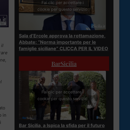
Fai clic per accettare i
cookie per questo servizio
Sala d’Ercole approva la rottamazione,
Abbate: “Norma importante per le
il
famiglie siciliane” CLICCA PER IL VIDEO
rare
one,
BarSicilia
è
l
Fai clic per accettare i
cookie per questo servizio
ato
o in
i
Bar Sicilia, a Ispica la sfida per il futuro