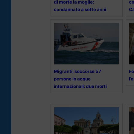
di morte la moglie:
co
condannato a sette anni
Ca
Migranti, soccorse 57
Fo
persone in acque
l’
internazionali: due morti