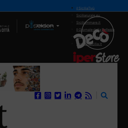
il SiciliaTivù
Siciliarurale.eu
Siciliammare.it
Il Network
Il Giornale della Bellezza
Siciliamedica.it
Sanitainsicilia.it