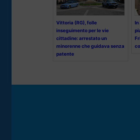
Vittoria (RG), folle
In
inseguimento per le vie
pi
cittadine: arrestato un
Fr
minorenne che guidava senza
co
patente