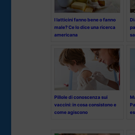
I latticini fanno bene o fanno
Di
male? Ce lo dice una ricerca
pa
americana
sa
Pillole di conoscenza sui
Ma
vaccini: in cosa consistono e
Pa
come agiscono
es