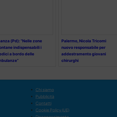
anza (Pd): “Nelle zone
Palermo, Nicola Tricomi
ntane indispensabili i
nuovo responsabile per
dici a bordo delle
addestramento giovani
mbulanze”
chirurghi
Chi siamo
Pubblicità
Contatti
Cookie Policy (UE)
Disconoscimento