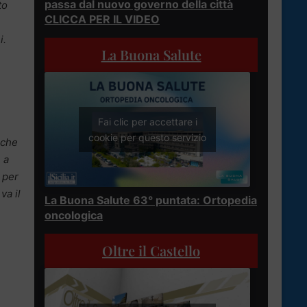
passa dal nuovo governo della città
to
CLICCA PER IL VIDEO
i.
La Buona Salute
Fai clic per accettare i
cookie per questo servizio
 che
 a
 per
va il
La Buona Salute 63° puntata: Ortopedia
oncologica
Oltre il Castello