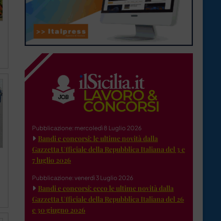
Pubblicazione: mercoledì 8 Luglio 2026
Bandi e concorsi: le ultime novità dalla
Gazzetta Ufficiale della Repubblica Italiana del 3 e
7 luglio 2026
Pubblicazione: venerdì 3 Luglio 2026
Bandi e concorsi: ecco le ultime novità dalla
Gazzetta Ufficiale della Repubblica Italiana del 26
e 30 giugno 2026