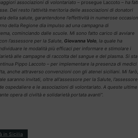
aggiori associazioni di volontariato
– prosegue Laccoto –
ha fat
e. Del resto l’attività meritoria delle associazioni di donatori
tela della salute, garantendone l’effettività in numerose occasion
erno della Regione dia impulso ad una campagna di
tema, cominciando dalle scuole. Mi sono fatto carico di avviare
 con l’assessore per la Salute,
Giovanna Volo
, la quale ha
ndividuare le modalità più efficaci per informare e stimolare i
idarietà alle campagne di raccolta del sangue e del plasma. Si sta
ontinua Pippo Laccoto – per implementare la presenza di medici
ta, anche attraverso convenzioni con gli atenei siciliani. Mi farò,
le saranno invitati, oltre all’assessore per la Salute, l’assessore
de ospedaliere e le associazioni di volontariato. A queste ultime 
te opera di civiltà e solidarietà portata avanti”.
 in Sicilia