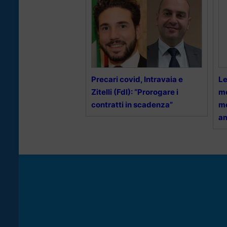
Precari covid, Intravaia e
Le
Zitelli (FdI): “Prorogare i
mo
contratti in scadenza”
me
a