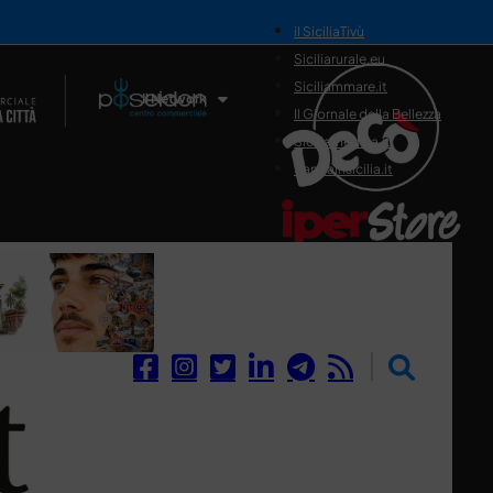
il SiciliaTivù
Siciliarurale.eu
Siciliammare.it
Il Network
Il Giornale della Bellezza
Siciliamedica.it
Sanitainsicilia.it