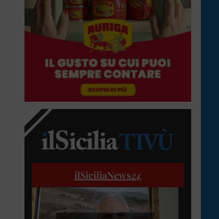
ilSiciliaNews
24