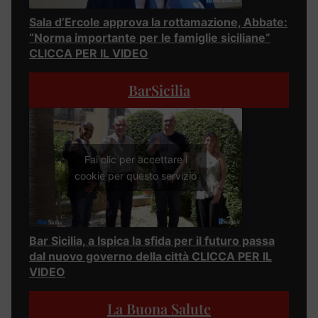
Sala d’Ercole approva la rottamazione, Abbate:
“Norma importante per le famiglie siciliane”
CLICCA PER IL VIDEO
BarSicilia
Fai clic per accettare i
cookie per questo servizio
Bar Sicilia, a Ispica la sfida per il futuro passa
dal nuovo governo della città CLICCA PER IL
VIDEO
La Buona Salute