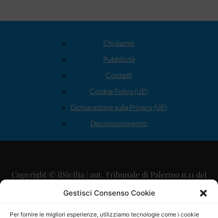
Chi siamo
Pubblicità
Contatti
Cookie Policy (UE)
Dichiarazione sulla Privacy (UE)
Disconoscimento
Copyright © ilSicilia | aut. Tribunale di Palermo n.11 del
29/09/2015
Gestisci Consenso Cookie
Editore: Mercurio Comunicazione Soc. Coop. A.R.L.
Per fornire le migliori esperienze, utilizziamo tecnologie come i cookie