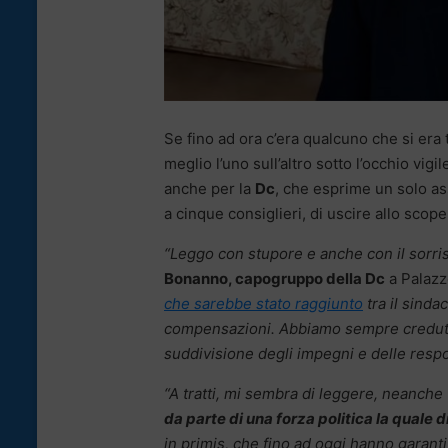
Se fino ad ora c’era qualcuno che si era t
meglio l’uno sull’altro sotto l’occhio vigil
anche per la
Dc
, che esprime un solo as
a cinque consiglieri, di uscire allo scope
“Leggo con stupore e anche con il sorri
Bonanno, capogruppo della Dc
a Palazz
che sarebbe stato raggiunto
tra il sinda
compensazioni. Abbiamo sempre creduto n
suddivisione degli impegni e delle respo
“A tratti, mi sembra di leggere, neanche 
da parte di una forza politica la quale
in primis, che fino ad oggi hanno garanti