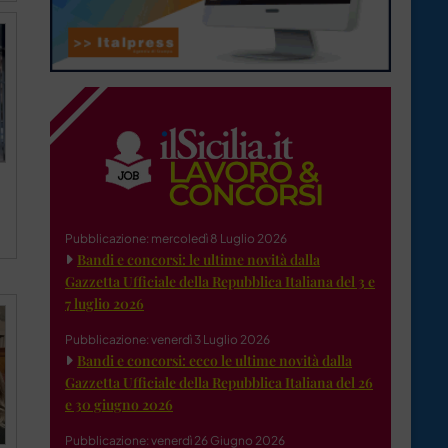
Pubblicazione: mercoledì 8 Luglio 2026
Bandi e concorsi: le ultime novità dalla
Gazzetta Ufficiale della Repubblica Italiana del 3 e
7 luglio 2026
Pubblicazione: venerdì 3 Luglio 2026
Bandi e concorsi: ecco le ultime novità dalla
Gazzetta Ufficiale della Repubblica Italiana del 26
e 30 giugno 2026
Pubblicazione: venerdì 26 Giugno 2026