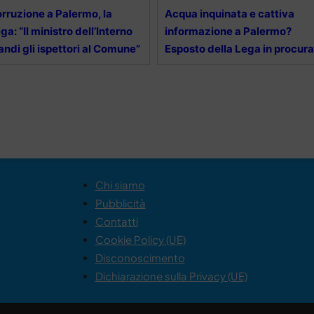
rruzione a Palermo, la
Acqua inquinata e cattiva
ga: “Il ministro dell’Interno
informazione a Palermo?
ndi gli ispettori al Comune”
Esposto della Lega in procura
Chi siamo
Pubblicità
Contatti
Cookie Policy (UE)
Disconoscimento
Dichiarazione sulla Privacy (UE)