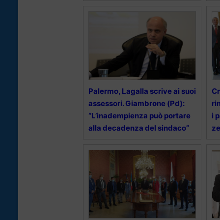
Palermo, Lagalla scrive ai suoi
Cr
assessori. Giambrone (Pd):
ri
“L’inadempienza può portare
i 
alla decadenza del sindaco”
ze