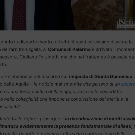
enuto in disparte mentre gli altri litiganti cercavano di avere la
e dell’arbitro Lagalla, al
Comune di Palermo
è arrivato il moment
sessore, Giuliano Forzinetti, ma che nel frattempo è passata da 
rto.
so
– si inserisce nel discorso sul
rimpasto di Giunta Domenico
o delle Aquile –
le notizie mai smentite che parlano di un
accor
co ed una forza politica della maggioranza sulle cosiddette
ella collegialità che impone la condivisione dei meriti e la
nsabilità”.
tanto tra le righe
– prosegue –
la rivendicazione di meriti assol
 dimentica evidentemente la presenza fondamentale di alleati
, 
to lealtà, rispetto e presenza, oltre che l’approvazione delle