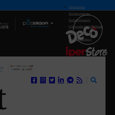
il SiciliaTivù
Siciliarurale.eu
Siciliammare.it
Il Network
Il Giornale della Bellezza
Siciliamedica.it
Sanitainsicilia.it