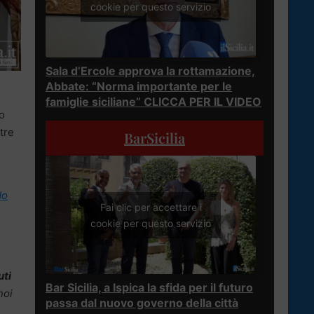
cookie per questo servizio
Sala d’Ercole approva la rottamazione,
Abbate: “Norma importante per le
famiglie siciliane” CLICCA PER IL VIDEO
o
tre
BarSicilia
do
Fai clic per accettare i
cookie per questo servizio
uti
Bar Sicilia, a Ispica la sfida per il futuro
noi
passa dal nuovo governo della città