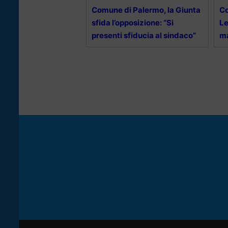
Comune di Palermo, la Giunta
Co
sfida l’opposizione: “Si
Le
presenti sfiducia al sindaco”
ma