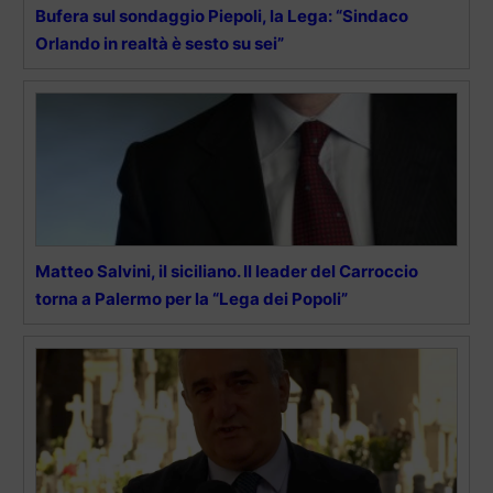
Bufera sul sondaggio Piepoli, la Lega: “Sindaco
Orlando in realtà è sesto su sei”
Matteo Salvini, il siciliano. Il leader del Carroccio
torna a Palermo per la “Lega dei Popoli”