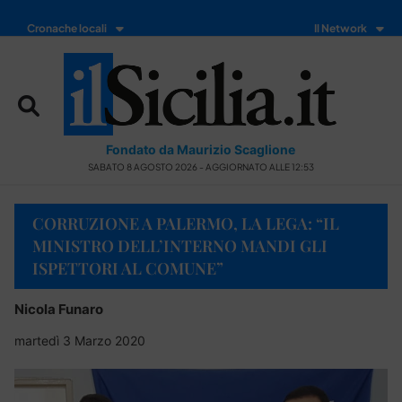
Cronache locali
Il Network
Fondato da Maurizio Scaglione
SABATO 8 AGOSTO 2026 - AGGIORNATO ALLE 12:53
CORRUZIONE A PALERMO, LA LEGA: “IL
MINISTRO DELL’INTERNO MANDI GLI
ISPETTORI AL COMUNE”
Nicola Funaro
martedì 3 Marzo 2020