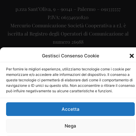
p.zza Sant’Oliva, 9 – 90141 – Palermo – 091335557
P.IVA: 06334930820
Mercurio Comunicazione Società Cooperativa a r.l. è
iscritta al Registro degli Operatori di Comunicazione al
numero 26988
Sito gestito da
La Digitale srl
–
info@ladigitale.it
Gestisci Consenso Cookie
Per fornire le migliori esperienze, utilizziamo tecnologie come i cookie per
memorizzare e/o accedere alle informazioni del dispositivo. Il consenso a
queste tecnologie ci permetterà di elaborare dati come il comportamento di
navigazione o ID unici su questo sito. Non acconsentire o ritirare il consenso
può influire negativamente su alcune caratteristiche e funzioni.
Accetta
Nega