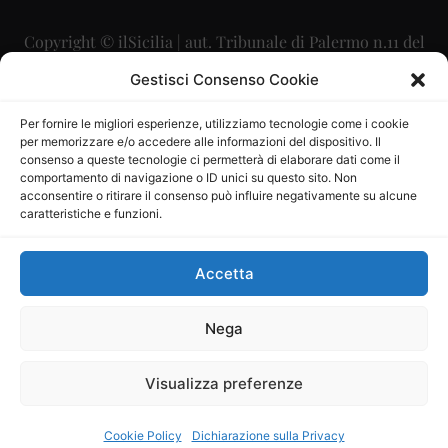
Copyright © ilSicilia | aut. Tribunale di Palermo n.11 del
29/09/2015
Gestisci Consenso Cookie
Editore: Mercurio Comunicazione Soc. Coop. A.R.L.
Per fornire le migliori esperienze, utilizziamo tecnologie come i cookie
per memorizzare e/o accedere alle informazioni del dispositivo. Il
Direttore Editoriale: Maurizio Scaglione
consenso a queste tecnologie ci permetterà di elaborare dati come il
comportamento di navigazione o ID unici su questo sito. Non
Direttore Responsabile: Maria Calabrese
acconsentire o ritirare il consenso può influire negativamente su alcune
caratteristiche e funzioni.
p.zza Sant’Oliva, 9 – 90141 – Palermo – 091335557
P.IVA: 06334930820
Accetta
Mercurio Comunicazione Società Cooperativa a r.l. è
iscritta al Registro degli Operatori di Comunicazione al
Nega
numero 26988
Visualizza preferenze
Sito gestito da
La Digitale srl
–
info@ladigitale.it
Cookie Policy
Dichiarazione sulla Privacy