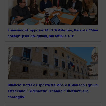
Ennesimo strappo nel M5S di Palermo, Gelarda: “Miei
colleghi pseudo-grillini, più affini al PD”
Bilancio: botta e risposta tra M5S e il Sindaco. I grillini
attaccano: “Si dimetta”. Orlando: “Dilettanti allo
sbaraglio”