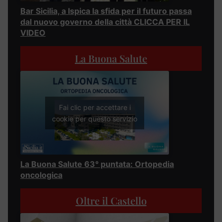
Bar Sicilia, a Ispica la sfida per il futuro passa
dal nuovo governo della città CLICCA PER IL
VIDEO
La Buona Salute
Fai clic per accettare i
cookie per questo servizio
La Buona Salute 63° puntata: Ortopedia
oncologica
Oltre il Castello