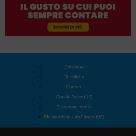
Chi siamo
Pubblicità
Contatti
Cookie Policy (UE)
Disconoscimento
Dichiarazione sulla Privacy (UE)