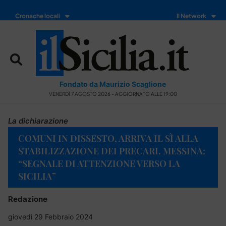
Cronache locali
Il Network
Fondato da Maurizio Scaglione
VENERDÌ 7 AGOSTO 2026 - AGGIORNATO ALLE 19:00
La dichiarazione
COMUNI IN DISSESTO, ARRIVA IL SÌ ALLA
STABILIZZAZIONE DEI PRECARI. MESSINA:
“SEGNALE DI ATTENZIONE VERSO LA
SICILIA”
Redazione
giovedì 29 Febbraio 2024