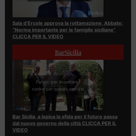
Sala d’Ercole approva la rottamazione, Abbate:
“Norma importante per le famiglie siciliane”
CLICCA PER IL VIDEO
BarSicilia
Fai clic per accettare i
cookie per questo servizio
Bar Sicilia, a Ispica la sfida per il futuro passa
dal nuovo governo della città CLICCA PER IL
VIDEO