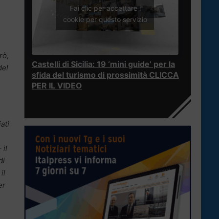
Fai clic per accettare i
cookie per questo servizio
rò,
Castelli di Sicilia: 19 ‘mini guide’ per la
del
sfida del turismo di prossimità CLICCA
PER IL VIDEO
ati
 il
di
il
er