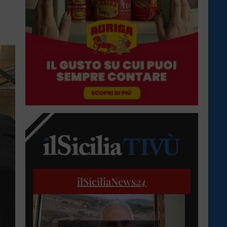
ilSiciliaNews
24