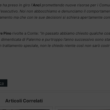
 ha preso in giro l’
Anci
promettendo nuove risorse per i Comu
ll’esecutivo. Noi non abbocchiamo e denunciamo il comportame
amento ma che con le sue decisioni si schiera apertamente cont
re Pino
rivolte a Conte:
“In passato abbiamo chiesto qualche co
a dimenticata di Palermo e purtroppo l’anno successivo sono sta
 un trattamento speciale, non le chiedo niente così non sarò costr
ica
Articoli Correlati