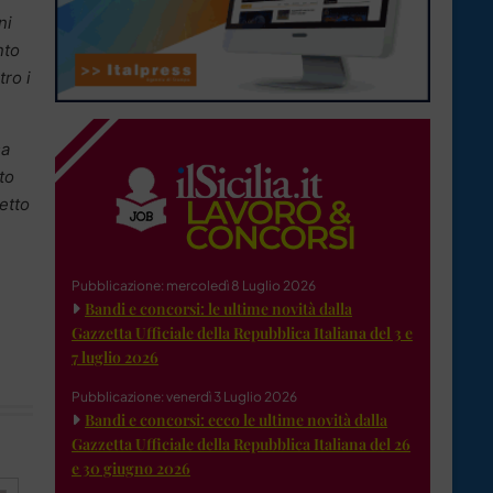
ni
nto
ro i
sa
to
etto
Pubblicazione: mercoledì 8 Luglio 2026
Bandi e concorsi: le ultime novità dalla
Gazzetta Ufficiale della Repubblica Italiana del 3 e
7 luglio 2026
Pubblicazione: venerdì 3 Luglio 2026
Bandi e concorsi: ecco le ultime novità dalla
Gazzetta Ufficiale della Repubblica Italiana del 26
e 30 giugno 2026