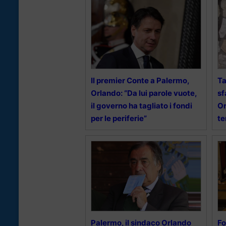
Il premier Conte a Palermo,
Ta
Orlando: “Da lui parole vuote,
sf
il governo ha tagliato i fondi
Or
per le periferie”
te
Palermo, il sindaco Orlando
Fo