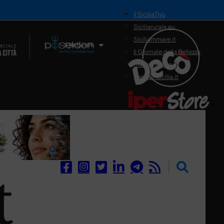
il SiciliaTivù
Siciliarurale.eu
Siciliammare.it
Il Network
Il Giornale della Bellezza
Siciliamedica.it
Sanitainsicilia.it