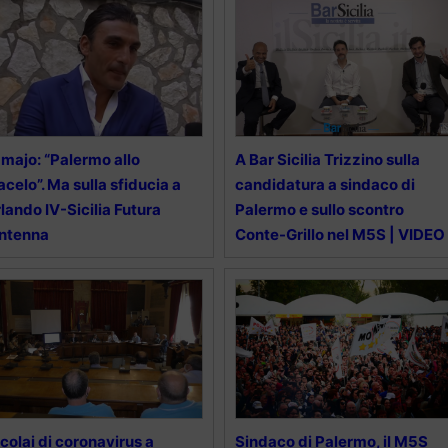
majo: “Palermo allo
A Bar Sicilia Trizzino sulla
acelo”. Ma sulla sfiducia a
candidatura a sindaco di
lando IV-Sicilia Futura
Palermo e sullo scontro
ntenna
Conte-Grillo nel M5S | VIDEO
colai di coronavirus a
Sindaco di Palermo, il M5S