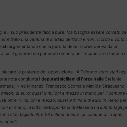
glie il suo presidente faccia pure. Ma bisogna essere corretti pe
incontrato una ventina di sindaci dell’Anci e non ricordo il volto 
isti
argomentando che la perdita delle risorse deriva da un
 a cui il governo sta ponendo rimedio per recuperare i fondi e i
placare le proteste dell’opposizione.
“A Palermo sono stati tagli
 una nota congiunta i
deputati siciliani di Forza Italia
Stefania
Germana’, Nino Minardo, Francesco Scoma e Matilde Siracusano
–
milioni di euro; quasi 9 milioni e mezzo in meno per il comune 
ati oltre 17 milioni e mezzo; quasi 9 milioni di euro in meno per 
oni in meno; la citta’ metropolitana di Messina ha subito tagli p
ono stati tagliati oltre 28 milioni di euro; al comune di Trapani,
in meno”.