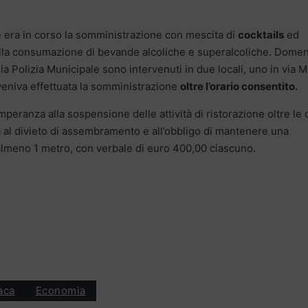
he era in corso la somministrazione con mescita di
cocktails
ed
 alla consumazione di bevande alcoliche e superalcoliche. Dome
lla Polizia Municipale sono intervenuti in due locali, uno in via M
veniva effettuata la somministrazione
oltre l’orario consentito.
emperanza alla sospensione delle attività di ristorazione oltre le 
a al divieto di assembramento e all’obbligo di mantenere una
 almeno 1 metro, con verbale di euro 400,00 ciascuno.
aca
Economia