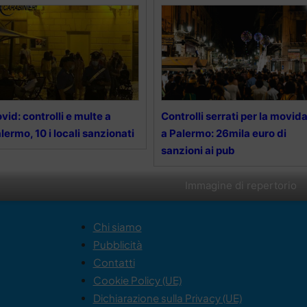
vid: controlli e multe a
Controlli serrati per la movid
lermo, 10 i locali sanzionati
a Palermo: 26mila euro di
sanzioni ai pub
Immagine di repertorio
Chi siamo
Pubblicità
Contatti
Cookie Policy (UE)
Dichiarazione sulla Privacy (UE)