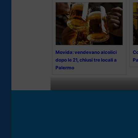
Movida: vendevano alcolici
Co
dopo le 21, chiusi tre locali a
Pa
Palermo