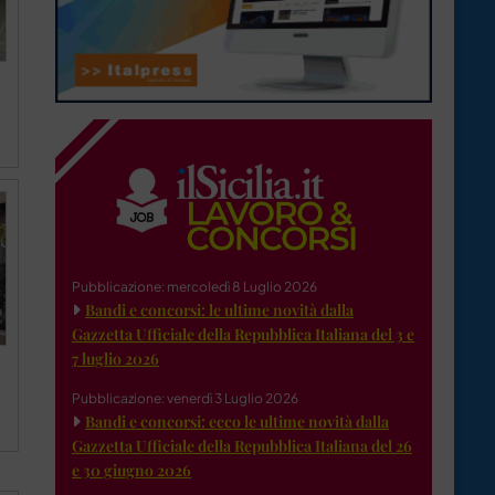
Pubblicazione: mercoledì 8 Luglio 2026
Bandi e concorsi: le ultime novità dalla
Gazzetta Ufficiale della Repubblica Italiana del 3 e
7 luglio 2026
Pubblicazione: venerdì 3 Luglio 2026
Bandi e concorsi: ecco le ultime novità dalla
Gazzetta Ufficiale della Repubblica Italiana del 26
e 30 giugno 2026