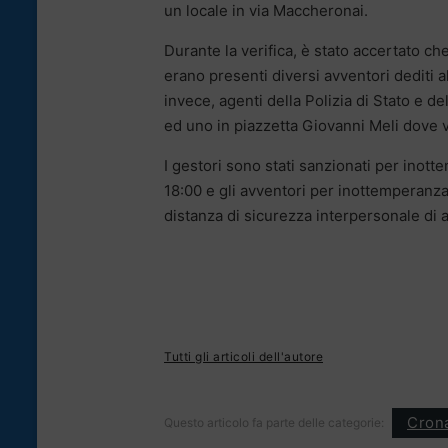
un locale in via Maccheronai.
Durante la verifica, è stato accertato c
erano presenti diversi avventori dediti
invece, agenti della Polizia di Stato e de
ed uno in piazzetta Giovanni Meli dove 
I gestori sono stati sanzionati per inott
18:00 e gli avventori per inottemperanz
distanza di sicurezza interpersonale di
Tutti gli articoli dell'autore
Cron
Questo articolo fa parte delle categorie: