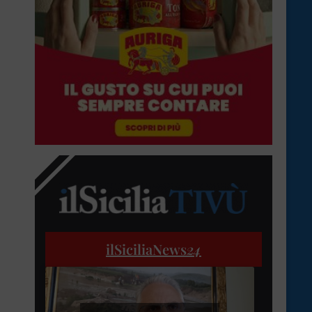
ilSiciliaNews
24