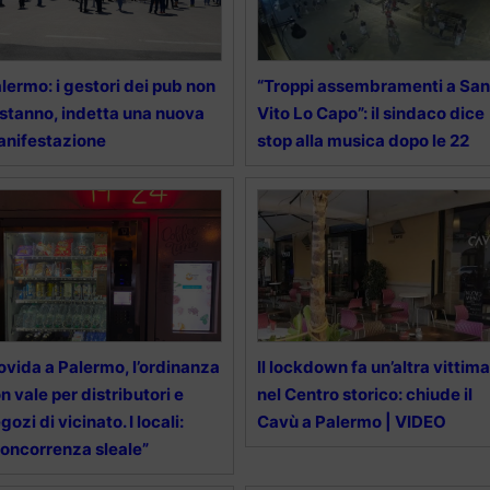
lermo: i gestori dei pub non
“Troppi assembramenti a San
 stanno, indetta una nuova
Vito Lo Capo”: il sindaco dice
nifestazione
stop alla musica dopo le 22
vida a Palermo, l’ordinanza
Il lockdown fa un’altra vittima
n vale per distributori e
nel Centro storico: chiude il
gozi di vicinato. I locali:
Cavù a Palermo | VIDEO
oncorrenza sleale”