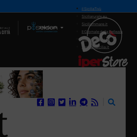
il SiciliaTivù
Siciliarurale.eu
Siciliammare.it
Il Network
Il Giornale della Bellezza
Siciliamedica.it
Sanitainsicilia.it