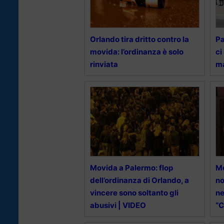
Orlando tira dritto contro la
Pa
movida: l’ordinanza è solo
ci
rinviata
ma
Movida a Palermo: flop
Mo
dell’ordinanza di Orlando, a
no
vincere sono soltanto gli
ne
abusivi | VIDEO
“C