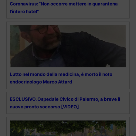
Coronavirus: “Non occorre mettere in quarantena
l’intero hotel”
Lutto nel mondo della medicina, è morto il noto
endocrinologo Marco Attard
ESCLUSIVO. Ospedale Civico di Palermo, a breve il
nuovo pronto soccorso [VIDEO]