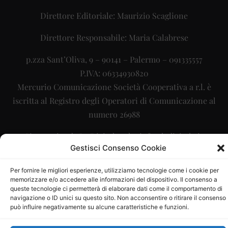
Direttore Editoriale: Maurizio Scaglione
Direttore Responsabile: Maria Calabrese
p.zza Sant’Oliva, 9 – 90141 – Palermo – 091335557
P.IVA: 06334930820
Mercurio Comunicazione Società Cooperativa a r.l. è
iscritta al Registro degli Operatori di Comunicazione al
numero 26988
Sito gestito da
La Digitale srl
–
info@ladigitale.it
Gestisci Consenso Cookie
Per fornire le migliori esperienze, utilizziamo tecnologie come i cookie per
memorizzare e/o accedere alle informazioni del dispositivo. Il consenso a
queste tecnologie ci permetterà di elaborare dati come il comportamento di
navigazione o ID unici su questo sito. Non acconsentire o ritirare il consenso
può influire negativamente su alcune caratteristiche e funzioni.