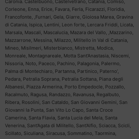
Caronia. Castelbuono, Castelvetrano, Catania, Comiso,
Corleone, Enna, Erice, Favara, Ferla, Ficarazzi, Floridia,
Francofonte, ,Furnari, Gela, Giarre, Gioiosa Marea, Gravina
di Catania, Ispica, Lentini, Leon forte, Lercara Friddi, Licata,
Marsala, Mascali, Mascalucia, Mazara del Vallo, ,Mazzarino,
Mazzarrone, Messina, Milazzo, Militello in Val di Catania,
Mineo, Misilmeri, Misterbianco, Mistretta, Modica,
Monreale, Montagnareale, Motta Sant’Anastasia, Niscemi,
Nissoria, Noto, Paceco, Pachino, Palagonia, Palermo,
Palma di Montechiaro, Partanna, Partinico, Paterno’,
Pedara, Petralia Soprana, Petralia Sottana, Piana degli
Albanesi, Piazza Armerina, Porto Empedocle, Pozzallo,
Racalmuto, Ragusa, Randazzo, Ravanusa, Regalbuto,
Ribera, Rosolini, San Cataldo, San Giovanni Gemini, San
Giovanni la Punta, San Vito Lo Capo, Santa Croce
Camerina, Santa Flavia, Santa Lucia del Mela, Santa
Venerina, Sant’Agata di Militello, Sant’Alfio, Sciacca, Scicli,
Scillato, Siculiana, Siracusa, Sommatino, Taormina,