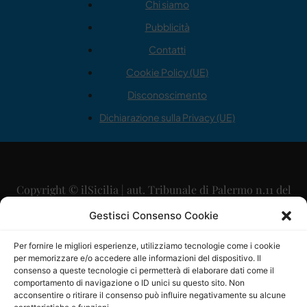
Chi siamo
Pubblicità
Contatti
Cookie Policy (UE)
Disconoscimento
Dichiarazione sulla Privacy (UE)
Copyright © ilSicilia | aut. Tribunale di Palermo n.11 del
29/09/2015
Gestisci Consenso Cookie
Editore: Mercurio Comunicazione Soc. Coop. A.R.L.
Per fornire le migliori esperienze, utilizziamo tecnologie come i cookie
per memorizzare e/o accedere alle informazioni del dispositivo. Il
Direttore Editoriale: Maurizio Scaglione
consenso a queste tecnologie ci permetterà di elaborare dati come il
comportamento di navigazione o ID unici su questo sito. Non
Direttore Responsabile: Maria Calabrese
acconsentire o ritirare il consenso può influire negativamente su alcune