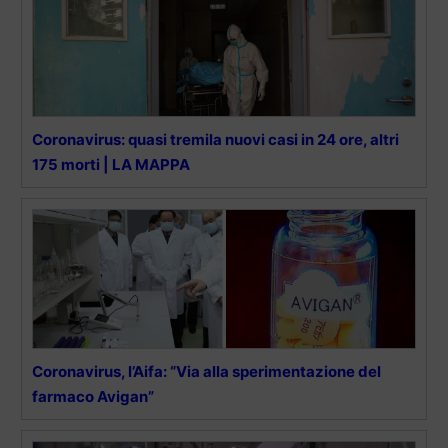
Coronavirus: quasi tremila nuovi casi in 24 ore, altri
175 morti | LA MAPPA
Coronavirus, l’Aifa: “Via alla sperimentazione del
farmaco Avigan”