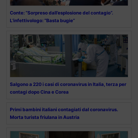
Conte: “Sorpreso dall’esplosione del contagio”.
L’infettivologo: “Basta bugie”
Salgono a 220 i casi di coronavirus in Italia, terza per
contagi dopo Cina e Corea
Primi bambini italiani contagiati dal coronavirus.
Morta turista friulana in Austria