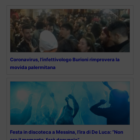
Coronavirus, l’infettivologo Burioni rimprovera la
movida palermitana
Festa in discoteca a Messina, l’ira di De Luca: “Non
era il momento, farò denuncia”