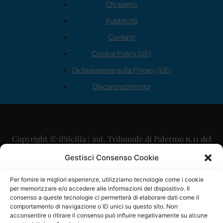
Chi siamo
Pubblicità
Contatti
Cookie Policy (UE)
Dichiarazione sulla Privacy (UE)
Disconoscimento
Copyright © ilSicilia | aut. Tribunale di Palermo n.11 del
29/09/2015
Gestisci Consenso Cookie
Editore: Mercurio Comunicazione Soc. Coop. A.R.L.
Per fornire le migliori esperienze, utilizziamo tecnologie come i cookie
per memorizzare e/o accedere alle informazioni del dispositivo. Il
Direttore Editoriale: Maurizio Scaglione
consenso a queste tecnologie ci permetterà di elaborare dati come il
comportamento di navigazione o ID unici su questo sito. Non
Direttore Responsabile: Maria Calabrese
acconsentire o ritirare il consenso può influire negativamente su alcune