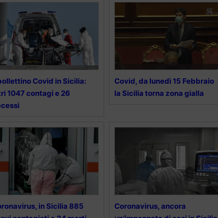
 bollettino Covid in Sicilia:
Covid, da lunedì 15 Febbraio
tri 1047 contagi e 26
la Sicilia torna zona gialla
cessi
ronavirus, in Sicilia 885
Coronavirus, ancora