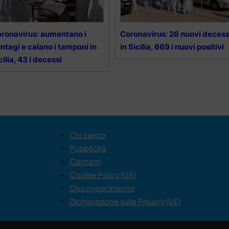
ronavirus: aumentano i
Coronavirus: 26 nuovi decess
ntagi e calano i tamponi in
in Sicilia, 669 i nuovi positivi
cilia, 43 i decessi
Chi siamo
Pubblicità
Contatti
Cookie Policy (UE)
Disconoscimento
Dichiarazione sulla Privacy (UE)