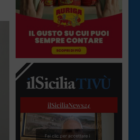
ilSiciliaNews
24
Fai clic per accettare i