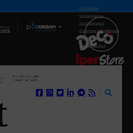
il SiciliaTivù
Siciliarurale.eu
Siciliammare.it
Il Network
Il Giornale della Bellezza
Siciliamedica.it
Sanitainsicilia.it