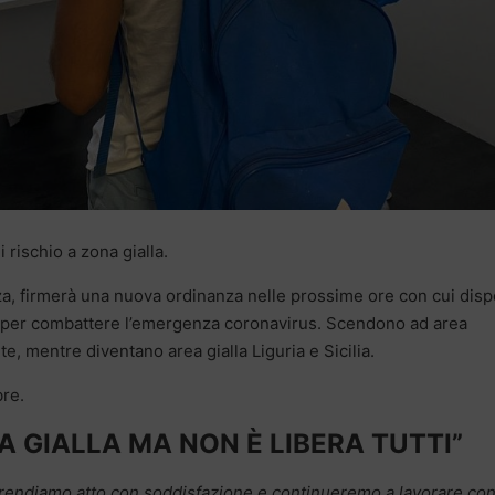
i rischio a zona gialla.
za, firmerà una nuova ordinanza nelle prossime ore con cui disp
e per combattere l’emergenza coronavirus. Scendono ad area
, mentre diventano area gialla Liguria e Sicilia.
bre.
 GIALLA MA NON È LIBERA TUTTI”
 prendiamo atto con soddisfazione e continueremo a lavorare con