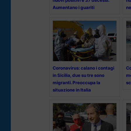
nuovi positivi e 37 decessi.
nu
Aumentano i guariti
ne
Coronavirus: calano i contagi
Co
in Sicilia, due su tre sono
me
migranti. Preoccupa la
sc
situazione in Italia