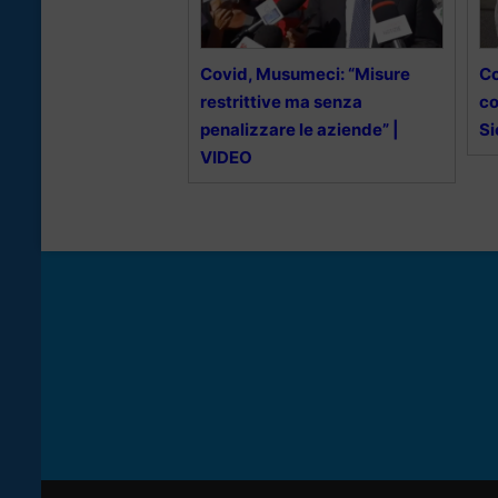
Covid, Musumeci: “Misure
Co
restrittive ma senza
co
penalizzare le aziende” |
Si
VIDEO