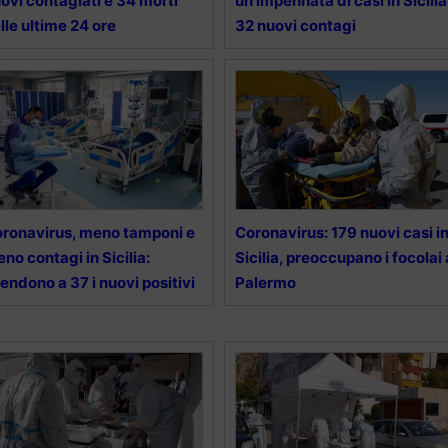
ovi contagiati e 34 morti
un’impennata di casi in Sicilia
lle ultime 24 ore
32 nuovi contagi
ronavirus, meno tamponi e
Coronavirus: 179 nuovi casi i
no contagi in Sicilia:
Sicilia, preoccupano i focolai 
endono a 37 i nuovi positivi
Palermo