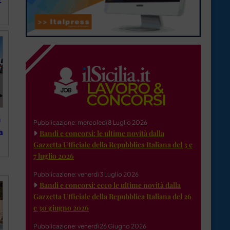
:
n
Pubblicazione: mercoledì 8 Luglio 2026
a
Bandi e concorsi: le ultime novità dalla
Gazzetta Ufficiale della Repubblica Italiana del 3 e
7 luglio 2026
Pubblicazione: venerdì 3 Luglio 2026
Bandi e concorsi: ecco le ultime novità dalla
Gazzetta Ufficiale della Repubblica Italiana del 26
e 30 giugno 2026
Pubblicazione: venerdì 26 Giugno 2026