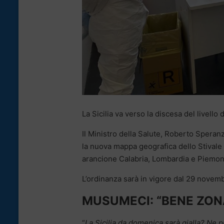
La Sicilia va verso la discesa del livello d
Il Ministro della Salute, Roberto Speran
la nuova mappa geografica dello Stival
arancione Calabria, Lombardia e Piemonte
L’ordinanza sarà in vigore dal 29 novem
MUSUMECI: “BENE ZONA
“
La Sicilia da domenica sarà gialla? Ne