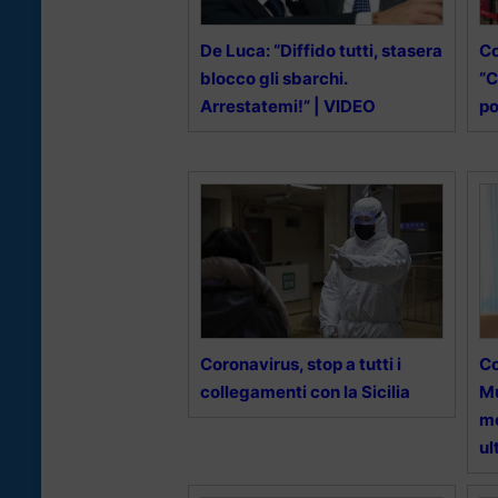
De Luca: “Diffido tutti, stasera
Co
blocco gli sbarchi.
“C
Arrestatemi!” | VIDEO
po
Coronavirus, stop a tutti i
Co
collegamenti con la Sicilia
Mu
mo
ul