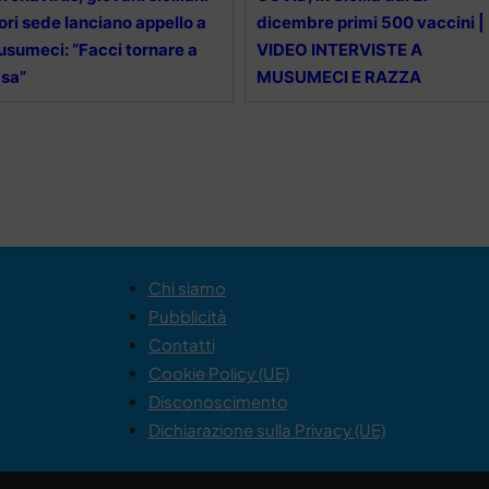
ori sede lanciano appello a
dicembre primi 500 vaccini |
sumeci: “Facci tornare a
VIDEO INTERVISTE A
sa”
MUSUMECI E RAZZA
Chi siamo
Pubblicità
Contatti
Cookie Policy (UE)
Disconoscimento
Dichiarazione sulla Privacy (UE)