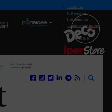
il SiciliaTivù
Siciliarurale.eu
Siciliammare.it
Il Network
Il Giornale della Bellezza
Siciliamedica.it
Sanitainsicilia.it