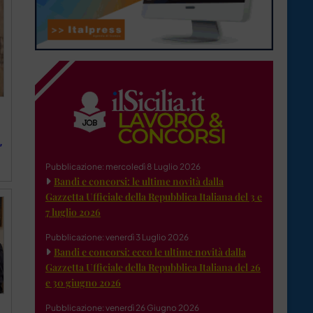
”
Pubblicazione: mercoledì 8 Luglio 2026
Bandi e concorsi: le ultime novità dalla
Gazzetta Ufficiale della Repubblica Italiana del 3 e
7 luglio 2026
Pubblicazione: venerdì 3 Luglio 2026
Bandi e concorsi: ecco le ultime novità dalla
Gazzetta Ufficiale della Repubblica Italiana del 26
e 30 giugno 2026
Pubblicazione: venerdì 26 Giugno 2026