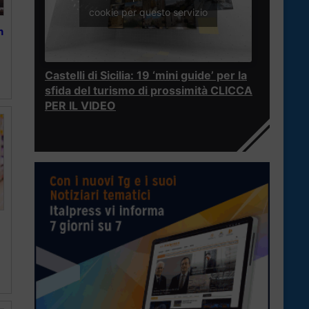
cookie per questo servizio
n
Castelli di Sicilia: 19 ‘mini guide’ per la
sfida del turismo di prossimità CLICCA
PER IL VIDEO