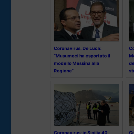
Coronavirus, De Luca:
Co
“Musumeci ha esportato il
Me
modello Messina alla
de
Regione”
st
Coronavirus: in Sicilia 40
Co