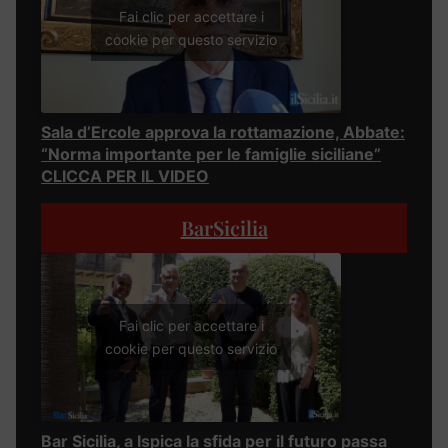
Fai clic per accettare i
cookie per questo servizio
Sala d’Ercole approva la rottamazione, Abbate:
“Norma importante per le famiglie siciliane”
CLICCA PER IL VIDEO
BarSicilia
Fai clic per accettare i
cookie per questo servizio
Bar Sicilia, a Ispica la sfida per il futuro passa