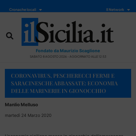
Cronache locali
Il Network
Fondato da Maurizio Scaglione
SABATO 8 AGOSTO 2026 - AGGIORNATO ALLE 12:53
CORONAVIRUS, PESCHERECCI FERMI E
SARACINESCHE ABBASSATE: ECONOMIA
DELLE MARINERIE IN GIONOCCHIO
Manlio Melluso
martedì 24 Marzo 2020