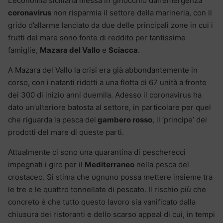
L’economia siciliana messa in ginocchio dall’emergenza
coronavirus
non risparmia il settore della marineria, con il
grido d’allarme lanciato da due delle principali zone in cui i
frutti del mare sono fonte di reddito per tantissime
famiglie,
Mazara del Vallo
e
Sciacca
.
A Mazara del Vallo la crisi era già abbondantemente in
corso, con i natanti ridotti a una flotta di 67 unità a fronte
dei 300 di inizio anni duemila. Adesso il coronavirus ha
dato un’ulteriore batosta al settore, in particolare per quel
che riguarda la pesca del
gambero rosso
, il ‘principe’ dei
prodotti del mare di queste parti.
Attualmente ci sono una quarantina di pescherecci
impegnati i giro per il
Mediterraneo
nella pesca del
crostaceo. Si stima che ognuno possa mettere insieme tra
le tre e le quattro tonnellate di pescato. Il rischio più che
concreto è che tutto questo lavoro sia vanificato dalla
chiusura dei ristoranti e dello scarso appeal di cui, in tempi