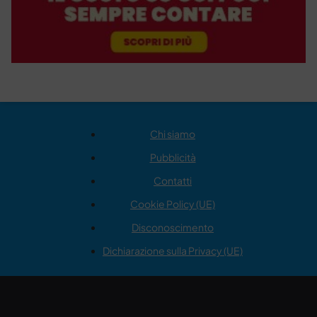
Chi siamo
Pubblicità
Contatti
Cookie Policy (UE)
Disconoscimento
Dichiarazione sulla Privacy (UE)