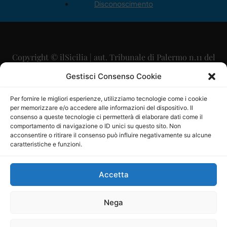
Disconoscimento
Copyright © ilSicilia | aut. Tribunale di Palermo n.11 del
29/09/2015
Gestisci Consenso Cookie
Editore: Mercurio Comunicazione Soc. Coop. A.R.L.
Per fornire le migliori esperienze, utilizziamo tecnologie come i cookie
per memorizzare e/o accedere alle informazioni del dispositivo. Il
Direttore Editoriale: Maurizio Scaglione
consenso a queste tecnologie ci permetterà di elaborare dati come il
comportamento di navigazione o ID unici su questo sito. Non
Direttore Responsabile: Maria Calabrese
acconsentire o ritirare il consenso può influire negativamente su alcune
caratteristiche e funzioni.
p.zza Sant’Oliva, 9 – 90141 – Palermo – 091335557
P.IVA: 06334930820
Accetta
Mercurio Comunicazione Società Cooperativa a r.l. è
iscritta al Registro degli Operatori di Comunicazione al
Nega
numero 26988