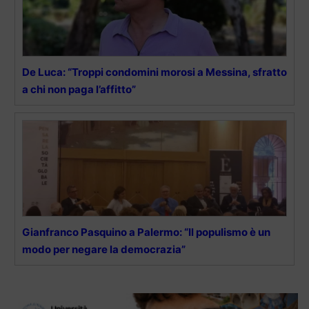
De Luca: “Troppi condomini morosi a Messina, sfratto
a chi non paga l’affitto”
Gianfranco Pasquino a Palermo: “Il populismo è un
modo per negare la democrazia”