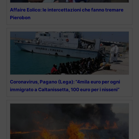
Affaire Eolico: le intercettazioni che fanno tremare
Pierobon
Coronavirus, Pagano (Lega): “4mila euro per ogni
immigrato a Caltanissetta, 100 euro per i nisseni”