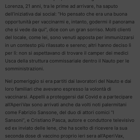
Lorenza, 21 anni, tra le prime ad arrivare, ha saputo
dell’iniziativa dai social: “Ho pensato che era una buona
opportunità per vaccinarmi e, intanto, godermi il panorama
che si vede da qui”, dice con un gran sorriso. Molti clienti
del locale, come lei, sono venuti apposta per immunizzarsi
in un contesto più rilassato e sereno; altri hanno deciso lì
per lì: non si aspettavano di trovare il camper dei medici
Usca della struttura commissariale dentro il Nauto per le
somministrazioni.
Nel pomeriggio si era partiti dai lavoratori del Nauto e dai
loro familiari che avevano espresso la volontà di
vaccinarsi. Appelli a proteggersi dal Covid e a partecipare
all’AperiVax sono arrivati anche da volti noti palermitani
come Fabrizio Sansone, del duo di attori comici “I
Sansoni”, e Cristiano Pasca, autore e conduttore televisivo
ed ex inviato delle Iene, che ha scelto di ricevere la sua
seconda dose di vaccino proprio ieri sera all’AperiVax,