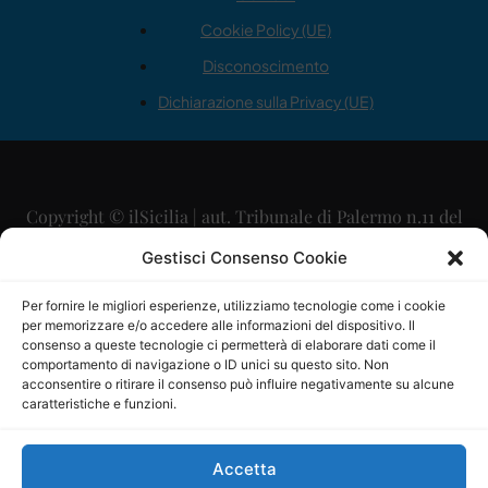
Cookie Policy (UE)
Disconoscimento
Dichiarazione sulla Privacy (UE)
Copyright © ilSicilia | aut. Tribunale di Palermo n.11 del
29/09/2015
Gestisci Consenso Cookie
Editore: Mercurio Comunicazione Soc. Coop. A.R.L.
Per fornire le migliori esperienze, utilizziamo tecnologie come i cookie
per memorizzare e/o accedere alle informazioni del dispositivo. Il
Direttore Editoriale: Maurizio Scaglione
consenso a queste tecnologie ci permetterà di elaborare dati come il
comportamento di navigazione o ID unici su questo sito. Non
Direttore Responsabile: Maria Calabrese
acconsentire o ritirare il consenso può influire negativamente su alcune
caratteristiche e funzioni.
p.zza Sant’Oliva, 9 – 90141 – Palermo – 091335557
P.IVA: 06334930820
Accetta