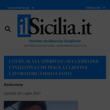
Cronache locali
Il Network
Fondato da Maurizio Scaglione
GIOVEDÌ 6 AGOSTO 2026 - AGGIORNATO ALLE 13:30
COVID, AL VIA ‘APERIVAX’: SUCCESSO PER
L’INIZIATIVA CHE PIACE A CLIENTI E
LAVORATORI | VIDEO E FOTO
Redazione
martedì 20 Luglio 2021