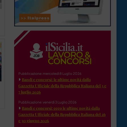
Pubblicazione: mercoledì 8 Luglio 2026
Bandi e concorsi: le ultime novità dalla
Gazzetta Ufficiale della Repubblica Italiana del 3 e
7 luglio 2026
Pubblicazione: venerdì 3 Luglio 2026
Bandi e concorsi: ecco le ultime novità dalla
Gazzetta Ufficiale della Repubblica Italiana del 26
e 30 giugno 2026