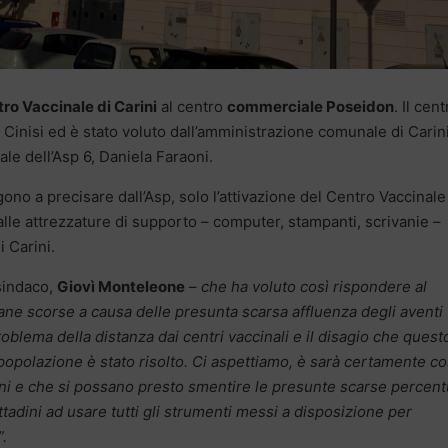
ro Vaccinale di Carini
al centro
commerciale Poseidon
. Il cent
 Cinisi ed è stato voluto dall’amministrazione comunale di Carini
ale dell’Asp 6, Daniela Faraoni.
no a precisare dall’Asp, solo l’attivazione del Centro Vaccinale
alle attrezzature di supporto – computer, stampanti, scrivanie –
 Carini.
 sindaco,
Giovì Monteleone
–
che ha voluto così rispondere al
ane scorse a causa delle presunta scarsa affluenza degli aventi
 problema della distanza dai centri vaccinali e il disagio che quest
opolazione è stato risolto. Ci aspettiamo, è sarà certamente co
ini e che si possano presto smentire le presunte scarse percent
ittadini ad usare tutti gli strumenti messi a disposizione per
”.