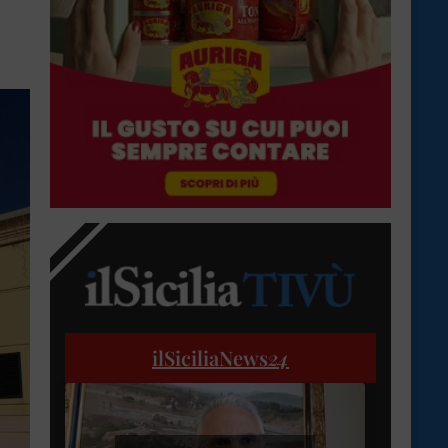
ilSiciliaNews
24