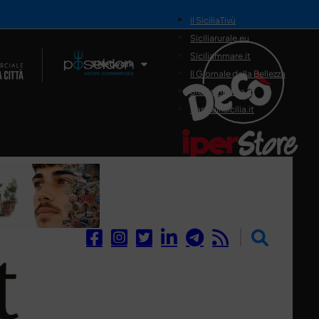
il SiciliaTivù
Siciliarurale.eu
Siciliammare.it
Il Network
Il Giornale della Bellezza
Siciliamedica.it
Sanitainsicilia.it