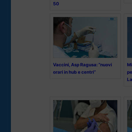
50
Vaccini, Asp Ragusa: “nuovi
Mi
orari in hub e centri”
pe
L