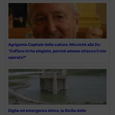
Agrigento Capitale della cultura. Miccichè alla Dc:
“Cuffaro mi ha elogiato, perché adesso attacca il mio
operato?”
Dighe ed emergenza idrica, la Sicilia delle