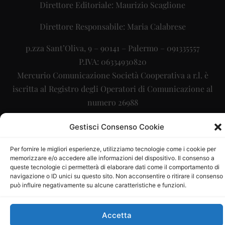
Direttore Editoriale: Maurizio Scaglione
Direttore Responsabile: Maria Calabrese
p.zza Sant’Oliva, 9 – 90141 – Palermo – 091335557
P.IVA: 06334930820
Mercurio Comunicazione Società Cooperativa a r.l. è
iscritta al Registro degli Operatori di Comunicazione al
numero 26988
Sito gestito da
La Digitale srl
–
info@ladigitale.it
Gestisci Consenso Cookie
Per fornire le migliori esperienze, utilizziamo tecnologie come i cookie per
memorizzare e/o accedere alle informazioni del dispositivo. Il consenso a
queste tecnologie ci permetterà di elaborare dati come il comportamento di
navigazione o ID unici su questo sito. Non acconsentire o ritirare il consenso
può influire negativamente su alcune caratteristiche e funzioni.
Accetta