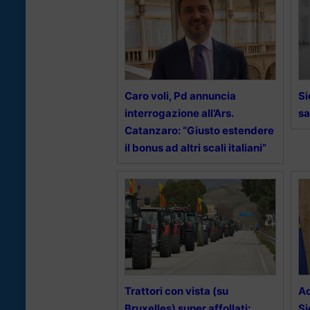
Caro voli, Pd annuncia
Si
interrogazione all’Ars.
sa
Catanzaro: “Giusto estendere
il bonus ad altri scali italiani”
Trattori con vista (su
Ac
Bruxelles) super affollati:
Si