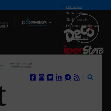
il SiciliaTivù
Siciliarurale.eu
Siciliammare.it
Il Network
Il Giornale della Bellezza
Siciliamedica.it
Sanitainsicilia.it