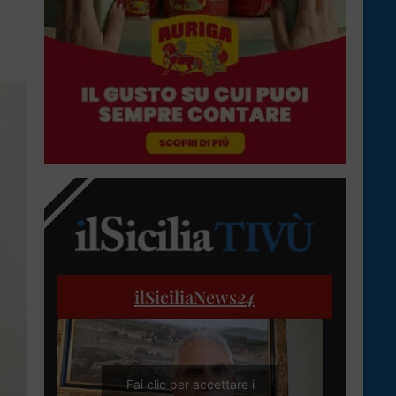
ilSiciliaNews
24
Fai clic per accettare i