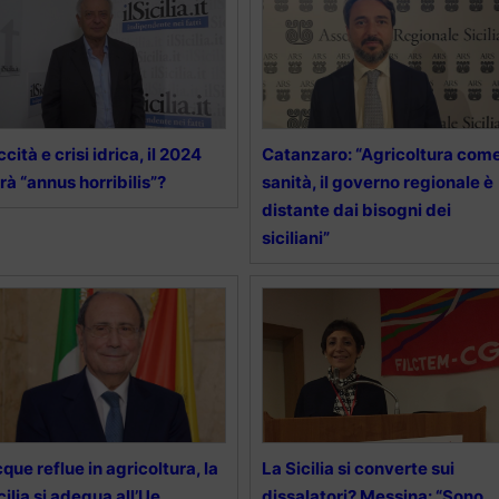
ccità e crisi idrica, il 2024
Catanzaro: “Agricoltura com
rà “annus horribilis”?
sanità, il governo regionale è
distante dai bisogni dei
siciliani”
que reflue in agricoltura, la
La Sicilia si converte sui
cilia si adegua all’Ue.
dissalatori? Messina: “Sono