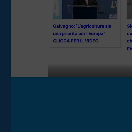
Galvagno: “L’agricoltura sia
Si
una priorità per l’Europa”
co
CLICCA PER IL VIDEO
ch
me