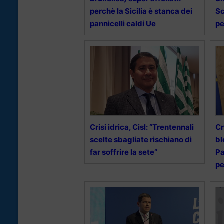
perchè la Sicilia è stanca dei
Sc
pannicelli caldi Ue
pe
Crisi idrica, Cisl: “Trentennali
Cr
scelte sbagliate rischiano di
bl
far soffrire la sete”
Pa
pe