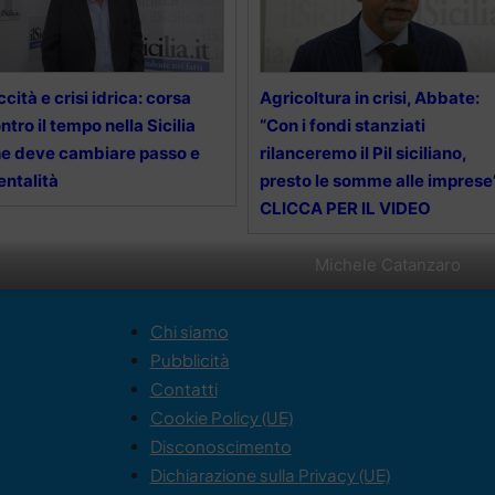
ccità e crisi idrica: corsa
Agricoltura in crisi, Abbate:
ntro il tempo nella Sicilia
“Con i fondi stanziati
e deve cambiare passo e
rilanceremo il Pil siciliano,
ntalità
presto le somme alle imprese
CLICCA PER IL VIDEO
Michele Catanzaro
Chi siamo
Pubblicità
Contatti
Cookie Policy (UE)
Disconoscimento
Dichiarazione sulla Privacy (UE)