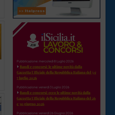
Pubblicazione: mercoledì 8 Luglio 2026
Bandi e concorsi: le ultime novità dalla
Gazzetta Ufficiale della Repubblica Italiana del 3 e
7 luglio 2026
Pubblicazione: venerdì 3 Luglio 2026
Bandi e concorsi: ecco le ultime novità dalla
Gazzetta Ufficiale della Repubblica Italiana del 26
e 30 giugno 2026
Pubblicazione: venerdì 26 Giugno 2026