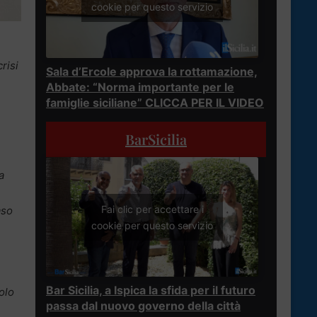
cookie per questo servizio
risi
Sala d’Ercole approva la rottamazione,
Abbate: “Norma importante per le
famiglie siciliane” CLICCA PER IL VIDEO
BarSicilia
a
Fai clic per accettare i
aso
cookie per questo servizio
e
Bar Sicilia, a Ispica la sfida per il futuro
olo
passa dal nuovo governo della città