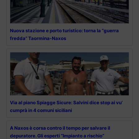
Nuova stazione e porto turistico: torna la “guerra
fredda” Taormina-Naxos
Via al piano Spiagge Sicure: Salvini dice stop ai vu’
cumprà in 4 comuni siciliani
A Naxos è corsa contro il tempo per salvare il
depuratore. Gli esperti “Impianto a rischio”