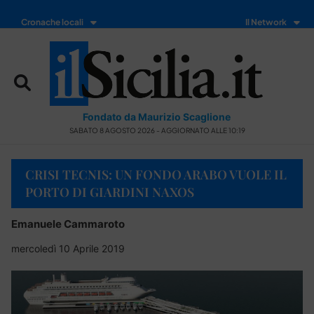
Cronache locali
Il Network
Fondato da Maurizio Scaglione
SABATO 8 AGOSTO 2026 - AGGIORNATO ALLE 10:19
CRISI TECNIS: UN FONDO ARABO VUOLE IL
PORTO DI GIARDINI NAXOS
Emanuele Cammaroto
mercoledì 10 Aprile 2019