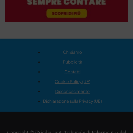
Chi siamo
Pubblicità
Contatti
Cookie Policy (UE)
Disconoscimento
Dichiarazione sulla Privacy (UE)
Copyright © ilSicilia | aut. Tribunale di Palermo n.11 del