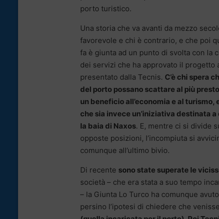
porto turistico.
Una storia che va avanti da mezzo secolo
favorevole e chi è contrario, e che poi 
fa è giunta ad un punto di svolta con la
dei servizi che ha approvato il progetto 
presentato dalla Tecnis.
C’è chi spera ch
del porto possano scattare al più prest
un beneficio all’economia e al turismo, e
che sia invece un’iniziativa destinata 
la baia di Naxos
. E, mentre ci si divide s
opposte posizioni, l’incompiuta si avvici
comunque all’ultimo bivio.
Di recente
sono state superate le viciss
società – che era stata a suo tempo incari
– la Giunta Lo Turco ha comunque avuto 
persino l’ipotesi di chiedere che veniss
(quella incaricata per il porto)
.
Poi Tecni