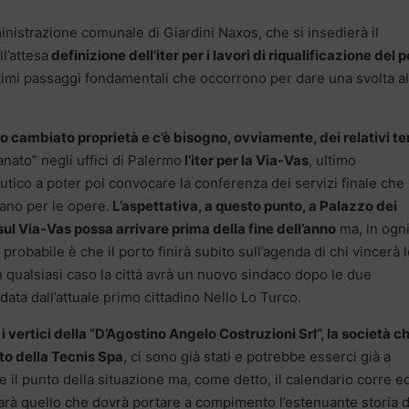
inistrazione comunale di Giardini Naxos, che si insedierà il
l’attesa
definizione dell’iter per i lavori di riqualificazione del 
 ultimi passaggi fondamentali che occorrono per dare una svolta al
oco cambiato proprietà e c’è bisogno, ovviamente, dei relativi t
nato” negli uffici di Palermo
l’iter per la Via-Vas
, ultimo
co a poter poi convocare la conferenza dei servizi finale che
piano per le opere.
L’aspettativa, a questo punto, a Palazzo dei
 sul Via-Vas possa arrivare prima della fine dell’anno
ma, in ogn
probabile è che il porto finirà subito sull’agenda di chi vincerà 
 qualsiasi caso la città avrà un nuovo sindaco dopo le due
data dall’attuale primo cittadino Nello Lo Turco.
e i vertici della “D’Agostino Angelo Costruzioni Srl”, la società c
to della Tecnis Spa
, ci sono già stati e potrebbe esserci già a
il punto della situazione ma, come detto, il calendario corre e
arà quello che dovrà portare a compimento l’estenuante storia d