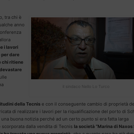
, tra chi è
qualche anno
 conferenza
allora
e i lavori
o per dare
 chi ritiene
a devastare
ulle
na
il sindaco Nello Lo Turco
itudini della Tecnis
e con il conseguente cambio di proprietà de
cata di realizzare i lavori per la riqualificazione del porto di Sc
una buona notizia perché ad un certo punto si era fatta larga
e scorporata dalla vendita di Tecnis
la società “Marina di Naxos 
s ha trovato una nuova proprietà,
che a quanto pare ha già dat