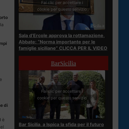
Fai clic per accettare i
cookie per questo servizio
porto
la
Sala d’Ercole approva la rottamazione,
Abbate: “Norma importante per le
empi
famiglie siciliane” CLICCA PER IL VIDEO
BarSicilia
i
le
Fai clic per accettare i
cookie per questo servizio
he di
d è
Bar Sicilia, a Ispica la sfida per il futuro
el