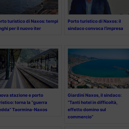
rto turistico di Naxos: tempi
Porto turistico di Naxos: il
nghi per il nuovo iter
sindaco convoca l’impresa
ova stazione e porto
Giardini Naxos, il sindaco:
ristico: torna la “guerra
“Tanti hotel in difficoltà,
edda” Taormina-Naxos
effetto domino sul
commercio”