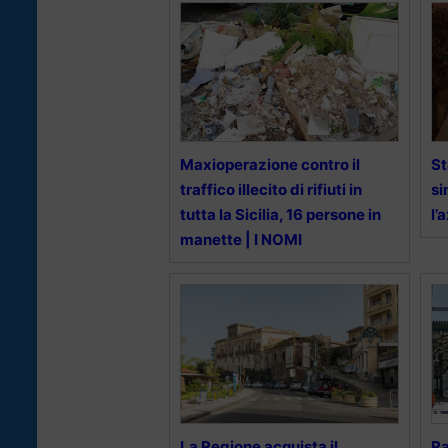
Maxioperazione contro il
St
traffico illecito di rifiuti in
si
tutta la Sicilia, 16 persone in
l’
manette | I NOMI
La Regione acquista il
Ra