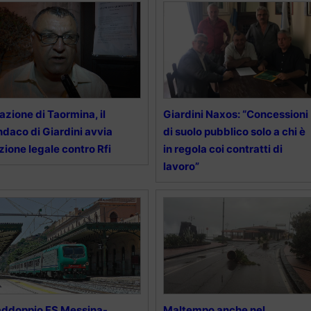
azione di Taormina, il
Giardini Naxos: “Concessioni
ndaco di Giardini avvia
di suolo pubblico solo a chi è
azione legale contro Rfi
in regola coi contratti di
lavoro”
ddoppio FS Messina-
Maltempo anche nel