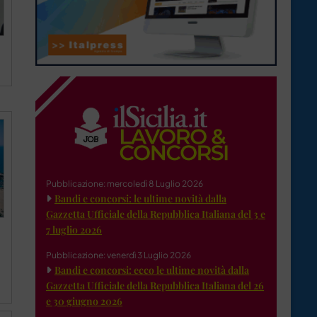
Pubblicazione: mercoledì 8 Luglio 2026
Bandi e concorsi: le ultime novità dalla
Gazzetta Ufficiale della Repubblica Italiana del 3 e
7 luglio 2026
Pubblicazione: venerdì 3 Luglio 2026
Bandi e concorsi: ecco le ultime novità dalla
Gazzetta Ufficiale della Repubblica Italiana del 26
e 30 giugno 2026