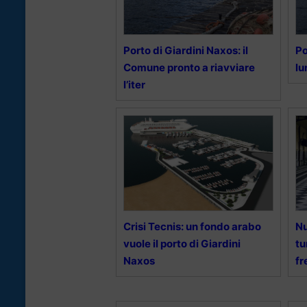
Porto di Giardini Naxos: il
Po
Comune pronto a riavviare
lu
l’iter
Crisi Tecnis: un fondo arabo
Nu
vuole il porto di Giardini
tu
Naxos
fr