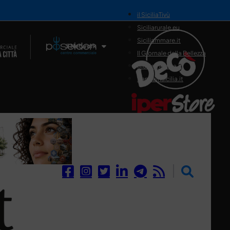
il SiciliaTivù
Siciliarurale.eu
Siciliammare.it
Il Network
Il Giornale della Bellezza
Siciliamedica.it
Sanitainsicilia.it