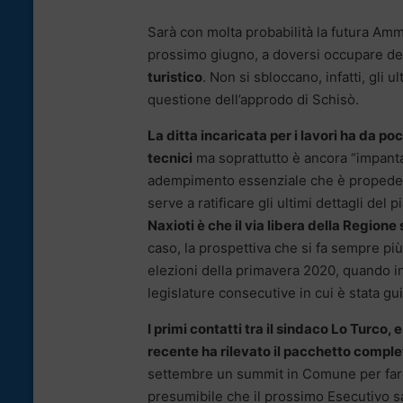
Sarà con molta probabilità la futura Amm
prossimo giugno, a doversi occupare del
turistico
. Non si sbloccano, infatti, gli
questione dell’approdo di Schisò.
La ditta incaricata per i lavori ha da p
tecnici
ma soprattutto è ancora “impanta
adempimento essenziale che è propedeuti
serve a ratificare gli ultimi dettagli del 
Naxioti è che il via libera della Regione
caso, la prospettiva che si fa sempre più 
elezioni della primavera 2020, quando in
legislature consecutive in cui è stata gui
I primi contatti tra il sindaco Lo Turco, 
recente ha rilevato il pacchetto comple
settembre un summit in Comune per fare 
presumibile che il prossimo Esecutivo s