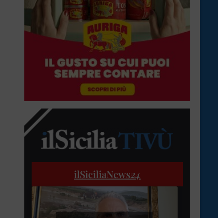
ilSiciliaNews
24