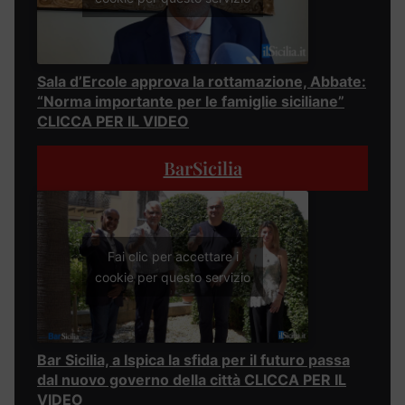
Sala d’Ercole approva la rottamazione, Abbate:
“Norma importante per le famiglie siciliane”
CLICCA PER IL VIDEO
BarSicilia
Fai clic per accettare i
cookie per questo servizio
Bar Sicilia, a Ispica la sfida per il futuro passa
dal nuovo governo della città CLICCA PER IL
VIDEO