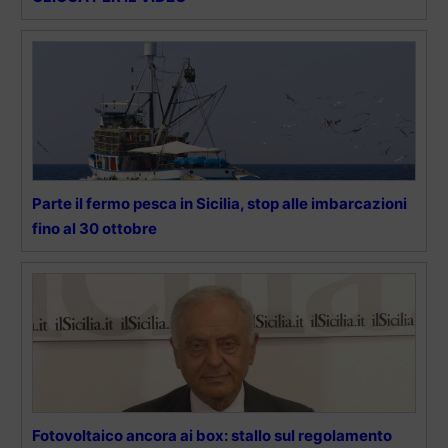
Parte il fermo pesca in Sicilia, stop alle imbarcazioni
fino al 30 ottobre
Fotovoltaico ancora ai box: stallo sul regolamento