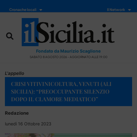
Cronache locali
Il Network
Fondato da Maurizio Scaglione
SABATO 8 AGOSTO 2026 - AGGIORNATO ALLE 19:00
L'appello
CRISI VITIVINICOLTURA, VENUTI (ALI
SICILIA): “PREOCCUPANTE SILENZIO
DOPO IL CLAMORE MEDIATICO”
Redazione
lunedì 16 Ottobre 2023