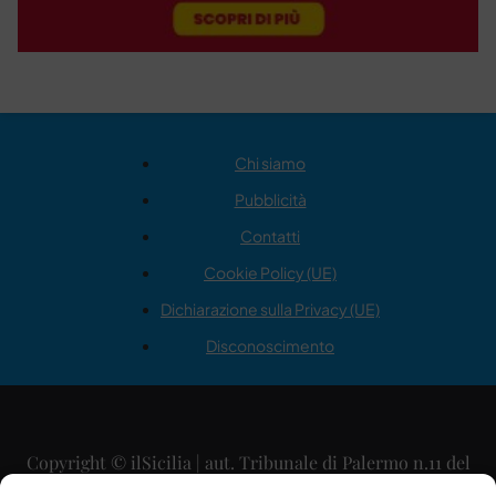
Chi siamo
Pubblicità
Contatti
Cookie Policy (UE)
Dichiarazione sulla Privacy (UE)
Disconoscimento
Copyright © ilSicilia | aut. Tribunale di Palermo n.11 del
29/09/2015