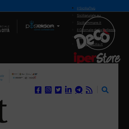
il SiciliaTivù
Siciliarurale.eu
Siciliammare.it
Il Network
Il Giornale della Bellezza
Siciliamedica.it
Sanitainsicilia.it