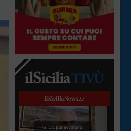
ilSiciliaNews
24
Fai clic per accettare i