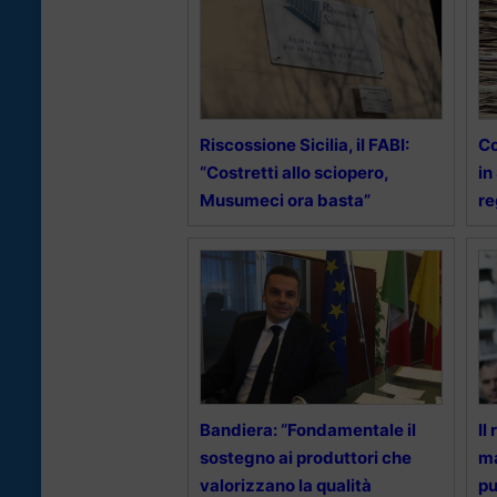
Riscossione Sicilia, il FABI:
Co
“Costretti allo sciopero,
in
Musumeci ora basta”
re
Bandiera: “Fondamentale il
Il
sostegno ai produttori che
ma
valorizzano la qualità
pu