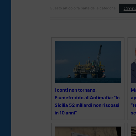
Cron
Questo articolo fa parte delle categorie:
I conti non tornano.
Ma
Fiumefreddo all’Antimafia: “In
ap
Sicilia 52 miliardi non riscossi
“t
in 10 anni”
sc