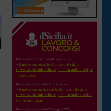
Pubblicazione: mercoledì 8 Luglio 2026
Bandi e concorsi: le ultime novità dalla
Gazzetta Ufficiale della Repubblica Italiana del 3 e
7 luglio 2026
Pubblicazione: venerdì 3 Luglio 2026
Bandi e concorsi: ecco le ultime novità dalla
Gazzetta Ufficiale della Repubblica Italiana del 26
e 30 giugno 2026
Pubblicazione: venerdì 26 Giugno 2026