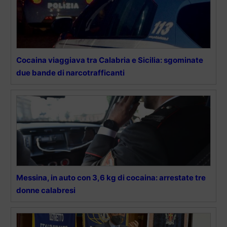
Cocaina viaggiava tra Calabria e Sicilia: sgominate
due bande di narcotrafficanti
Messina, in auto con 3,6 kg di cocaina: arrestate tre
donne calabresi