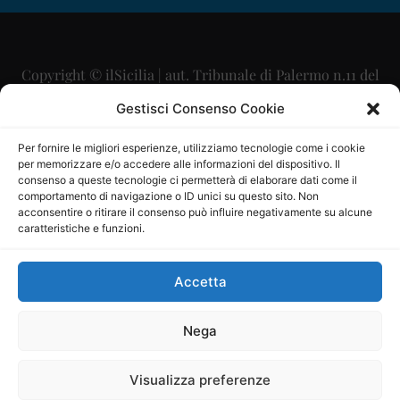
Copyright © ilSicilia | aut. Tribunale di Palermo n.11 del
29/09/2015
Gestisci Consenso Cookie
Editore: Mercurio Comunicazione Soc. Coop. A.R.L.
Per fornire le migliori esperienze, utilizziamo tecnologie come i cookie
per memorizzare e/o accedere alle informazioni del dispositivo. Il
Direttore Editoriale: Maurizio Scaglione
consenso a queste tecnologie ci permetterà di elaborare dati come il
comportamento di navigazione o ID unici su questo sito. Non
Direttore Responsabile: Maria Calabrese
acconsentire o ritirare il consenso può influire negativamente su alcune
caratteristiche e funzioni.
p.zza Sant’Oliva, 9 – 90141 – Palermo – 091335557
P.IVA: 06334930820
Accetta
Mercurio Comunicazione Società Cooperativa a r.l. è
iscritta al Registro degli Operatori di Comunicazione al
Nega
numero 26988
Visualizza preferenze
Sito gestito da
La Digitale srl
–
info@ladigitale.it