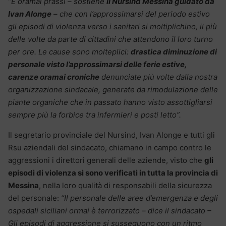
“
È oramai prassi – sostiene
il Nursind Messina guidato da
Ivan Alonge
– che con l’approssimarsi del periodo estivo
gli episodi di violenza verso i sanitari si moltiplichino, il più
delle volte da parte di cittadini che attendono il loro turno
per ore. Le cause sono molteplici:
drastica diminuzione di
personale visto l’approssimarsi delle ferie estive,
carenze oramai croniche
denunciate più volte dalla nostra
organizzazione sindacale, generate da rimodulazione delle
piante organiche che in passato hanno visto assottigliarsi
sempre più la forbice tra infermieri e posti letto”.
Il segretario provinciale del Nursind, Ivan Alonge e tutti gli
Rsu aziendali del sindacato, chiamano in campo contro le
aggressioni i direttori generali delle aziende, visto che
gli
episodi di violenza si sono verificati in tutta la provincia di
Messina
, nella loro qualità di responsabili della sicurezza
del personale:
“Il personale delle aree d’emergenza e degli
ospedali siciliani ormai è terrorizzato – dice il sindacato –
Gli episodi di aggressione si susseguono con un ritmo