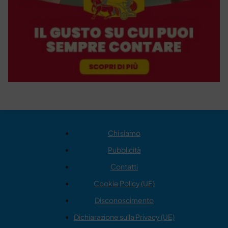
Chi siamo
Pubblicità
Contatti
Cookie Policy (UE)
Disconoscimento
Dichiarazione sulla Privacy (UE)