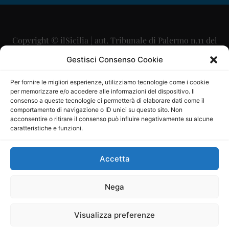
Copyright © ilSicilia | aut. Tribunale di Palermo n.11 del
29/09/2015
Gestisci Consenso Cookie
Editore: Mercurio Comunicazione Soc. Coop. A.R.L.
Per fornire le migliori esperienze, utilizziamo tecnologie come i cookie
per memorizzare e/o accedere alle informazioni del dispositivo. Il
Direttore Editoriale: Maurizio Scaglione
consenso a queste tecnologie ci permetterà di elaborare dati come il
comportamento di navigazione o ID unici su questo sito. Non
Direttore Responsabile: Maria Calabrese
acconsentire o ritirare il consenso può influire negativamente su alcune
caratteristiche e funzioni.
p.zza Sant’Oliva, 9 – 90141 – Palermo – 091335557
P.IVA: 06334930820
Accetta
Mercurio Comunicazione Società Cooperativa a r.l. è
iscritta al Registro degli Operatori di Comunicazione al
Nega
numero 26988
Visualizza preferenze
Sito gestito da
La Digitale srl
–
info@ladigitale.it