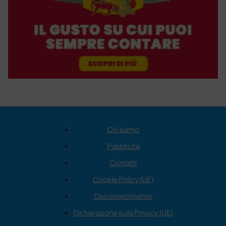
Chi siamo
Pubblicità
Contatti
Cookie Policy (UE)
Disconoscimento
Dichiarazione sulla Privacy (UE)