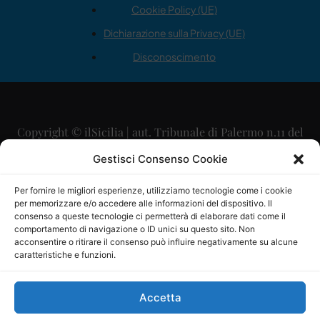
Cookie Policy (UE)
Dichiarazione sulla Privacy (UE)
Disconoscimento
Copyright © ilSicilia | aut. Tribunale di Palermo n.11 del
29/09/2015
Gestisci Consenso Cookie
Editore: Mercurio Comunicazione Soc. Coop. A.R.L.
Per fornire le migliori esperienze, utilizziamo tecnologie come i cookie
per memorizzare e/o accedere alle informazioni del dispositivo. Il
Direttore Editoriale: Maurizio Scaglione
consenso a queste tecnologie ci permetterà di elaborare dati come il
comportamento di navigazione o ID unici su questo sito. Non
Direttore Responsabile: Maria Calabrese
acconsentire o ritirare il consenso può influire negativamente su alcune
caratteristiche e funzioni.
p.zza Sant’Oliva, 9 – 90141 – Palermo – 091335557
P.IVA: 06334930820
Accetta
Mercurio Comunicazione Società Cooperativa a r.l. è