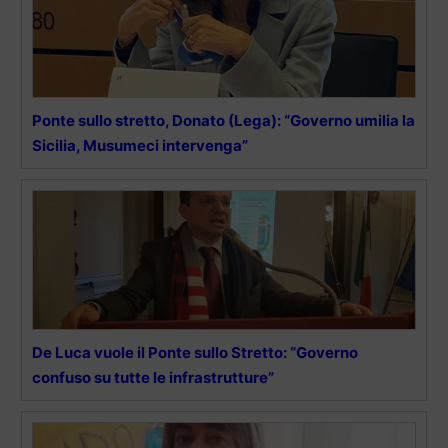
Ponte sullo stretto, Donato (Lega): “Governo umilia la
Sicilia, Musumeci intervenga”
De Luca vuole il Ponte sullo Stretto: “Governo
confuso su tutte le infrastrutture”