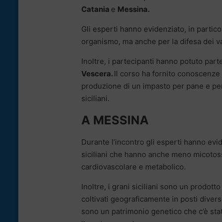
Catania
e
Messina.
Gli esperti hanno evidenziato, in partico
organismo, ma anche per la difesa dei valo
Inoltre, i partecipanti hanno potuto part
Vescera.
Il corso ha fornito conoscenze 
produzione di un impasto per pane e per 
siciliani.
A MESSINA
Durante l’incontro gli esperti hanno ev
siciliani che hanno anche meno micotossine
cardiovascolare e metabolico.
Inoltre, i grani siciliani sono un p
rodotto
coltivati geograficamente in posti diver
sono un
patrimonio genetico che c’è sta