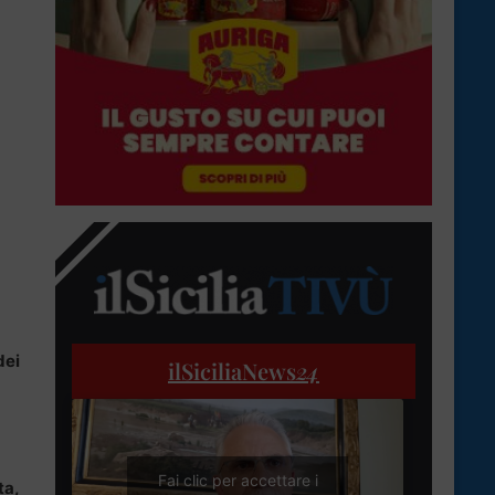
dei
ilSiciliaNews
24
Fai clic per accettare i
a,