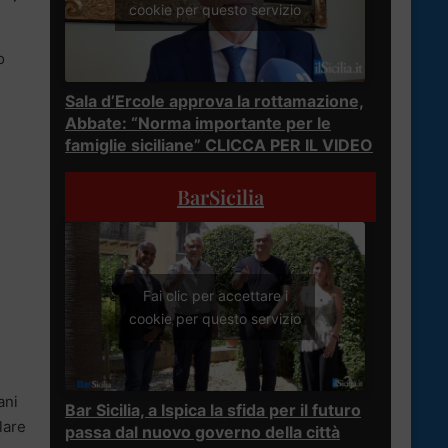
cookie per questo servizio
o
Sala d’Ercole approva la rottamazione,
Abbate: “Norma importante per le
famiglie siciliane” CLICCA PER IL VIDEO
BarSicilia
Fai clic per accettare i
cookie per questo servizio
ani
Bar Sicilia, a Ispica la sfida per il futuro
lare
passa dal nuovo governo della città