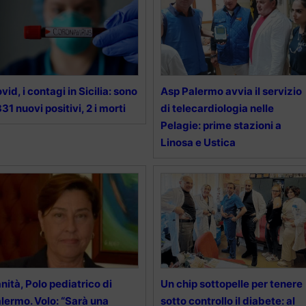
vid, i contagi in Sicilia: sono
Asp Palermo avvia il servizio
331 nuovi positivi, 2 i morti
di telecardiologia nelle
Pelagie: prime stazioni a
Linosa e Ustica
nità, Polo pediatrico di
Un chip sottopelle per tenere
lermo. Volo: “Sarà una
sotto controllo il diabete: al