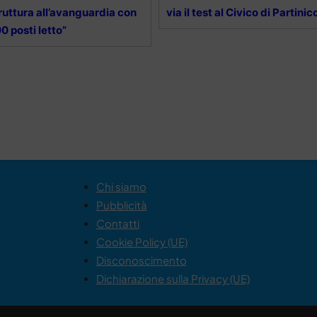
ruttura all’avanguardia con
via il test al Civico di Partinic
0 posti letto”
Chi siamo
Pubblicità
Contatti
Cookie Policy (UE)
Disconoscimento
Dichiarazione sulla Privacy (UE)