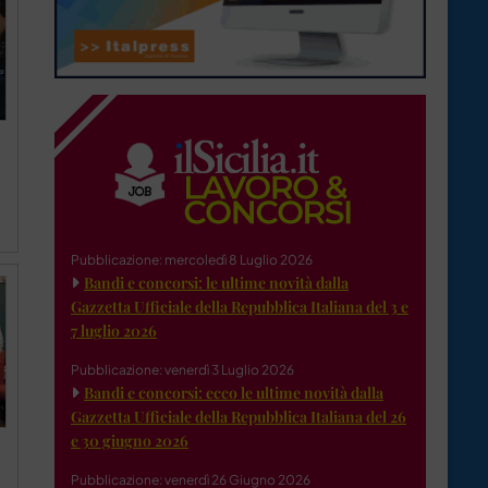
Pubblicazione: mercoledì 8 Luglio 2026
Bandi e concorsi: le ultime novità dalla
Gazzetta Ufficiale della Repubblica Italiana del 3 e
7 luglio 2026
Pubblicazione: venerdì 3 Luglio 2026
Bandi e concorsi: ecco le ultime novità dalla
Gazzetta Ufficiale della Repubblica Italiana del 26
e 30 giugno 2026
Pubblicazione: venerdì 26 Giugno 2026