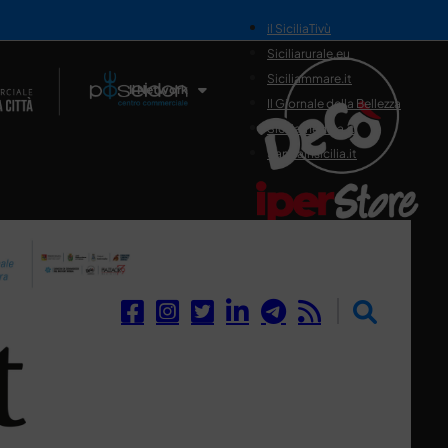
il SiciliaTivù
Siciliarurale.eu
Siciliammare.it
Il Network
Il Giornale della Bellezza
Siciliamedica.it
Sanitainsicilia.it