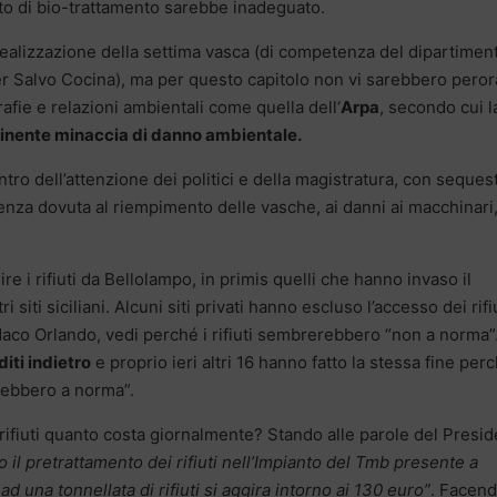
nto di bio-trattamento sarebbe inadeguato.
a realizzazione della settima vasca (di competenza del dipartimen
gner Salvo Cocina), ma per questo capitolo non vi sarebbero peror
grafie e relazioni ambientali come quella dell‘
Arpa
, secondo cui l
inente minaccia di danno ambientale.
ntro dell’attenzione dei politici e della magistratura, con sequest
enza dovuta al riempimento delle vasche, ai danni ai macchinari,
e i rifiuti da Bellolampo, in primis quelli che hanno invaso il
tri siti siciliani. Alcuni siti privati hanno escluso l’accesso dei rifiu
daco Orlando, vedi perché i rifiuti sembrerebbero “non a norma”
iti indietro
e proprio ieri altri 16 hanno fatto la stessa fine perc
arebbero a norma”.
rifiuti quanto costa giornalmente? Stando alle parole del Presi
 il pretrattamento dei rifiuti nell’Impianto del Tmb presente a
ad una tonnellata di rifiuti si aggira intorno ai 130 euro”
. Facen