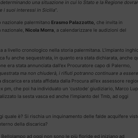
a determinando una situazione in cui lo Stato e la Regione dovr
 i suoi interessi in Sicilia
“.
to nazionale palermitano
Erasmo Palazzotto,
che invita in
 nazionale,
Nicola Morra
, a calendarizzare le audizioni del
a livello cronologico nella storia palermitana. L’impianto inghi
rica fu anche sequestrata, in quanto era stata dichiarata, anche q
ione era stata annunciata dall’ex Procuratore capo di Palermo,
questrata ma non chiuderà, i rifiuti potranno continuare a esser
 discarica era stata affidata dalla Procura all’ex assessore regio
n ex pm, che poi ha individuato un ‘custode’ giudiziario, Marco Lup
ealizzato la sesta vasca ed anche l’impianto del Tmb, ad oggi
gi quale è? Si rischia un inquinamento delle falde acquifere vist
interno della discarica?
 Bellolampo ad oggi non sono le più floride ed iniziano ad