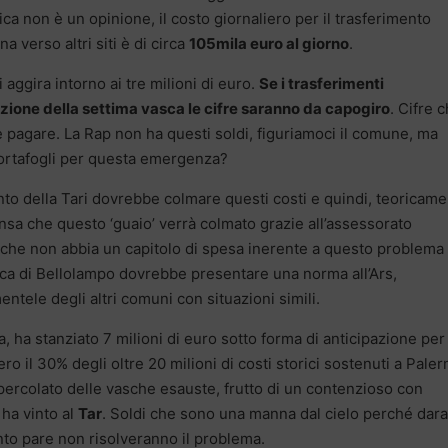
ca non è un opinione, il costo giornaliero per il trasferimento
a verso altri siti è di circa
105mila euro al giorno
.
 aggira intorno ai tre milioni di euro.
Se i trasferimenti
azione della settima vasca le cifre saranno da capogiro
. Cifre 
 pagare. La Rap non ha questi soldi, figuriamoci il comune, ma
portafogli per questa emergenza?
o della Tari dovrebbe colmare questi costi e quindi, teoricame
ensa che questo ‘guaio’ verrà colmato grazie all’assessorato
e che non abbia un capitolo di spesa inerente a questo problema
rica di Bellolampo dovrebbe presentare una norma all’Ars,
entele degli altri comuni con situazioni simili.
, ha stanziato 7 milioni di euro sotto forma di anticipazione per 
o il 30% degli oltre 20 milioni di costi storici sostenuti a Pale
percolato delle vasche esauste, frutto di un contenzioso con
ha vinto al
Tar
. Soldi che sono una manna dal cielo perché dar
nto pare non risolveranno il problema.