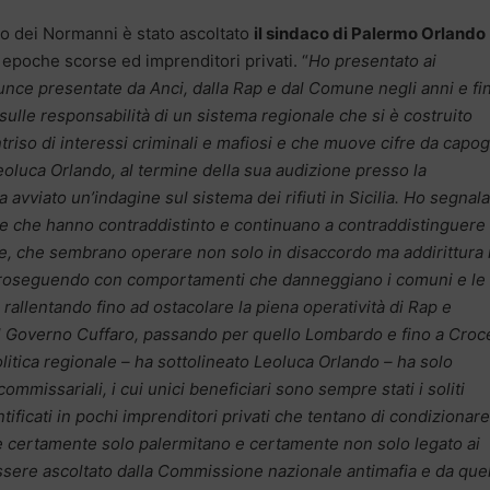
zo dei Normanni è stato ascoltato
il sindaco di Palermo Orlando
i epoche scorse ed imprenditori privati. “
Ho presentato ai
nce presentate da Anci, dalla Rap e dal Comune negli anni e fi
 sulle responsabilità di un sistema regionale che si è costruito
ntriso di interessi criminali e mafiosi e che muove cifre da capog
Leoluca Orlando, al termine della sua audizione presso la
vviato un’indagine sul sistema dei rifiuti in Sicilia. Ho segnala
ie che hanno contraddistinto e continuano a contraddistinguere
one, che sembrano operare non solo in disaccordo ma addirittura 
, proseguendo con comportamenti che danneggiano i comuni e le
rallentando fino ad ostacolare la piena operatività di Rap e
dal Governo Cuffaro, passando per quello Lombardo e fino a Croc
politica regionale – ha sottolineato Leoluca Orlando – ha solo
mmissariali, i cui unici beneficiari sono sempre stati i soliti
entificati in pochi imprenditori privati che tentano di condizionare
n è certamente solo palermitano e certamente non solo legato ai
essere ascoltato dalla Commissione nazionale antimafia e da quel