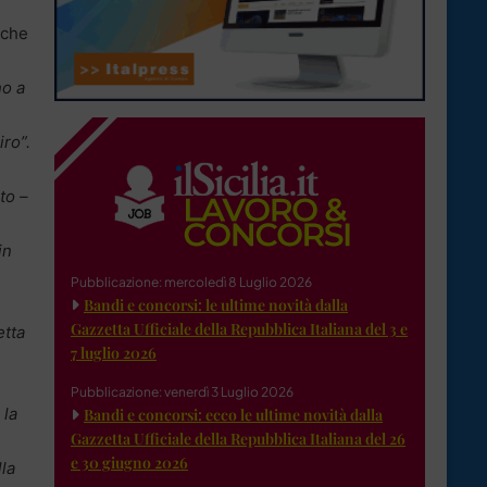
che
no a
iro”.
to –
in
Pubblicazione: mercoledì 8 Luglio 2026
Bandi e concorsi: le ultime novità dalla
Gazzetta Ufficiale della Repubblica Italiana del 3 e
etta
7 luglio 2026
Pubblicazione: venerdì 3 Luglio 2026
 la
Bandi e concorsi: ecco le ultime novità dalla
Gazzetta Ufficiale della Repubblica Italiana del 26
e 30 giugno 2026
la