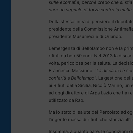
sulle ecomafie, perché credo che si sti
dare un segnale di forza contro la mafia e
Della stessa linea di pensiero il deputa
presidente della Commissione Antimafia
presidente Musumeci e di Orlando.
L’emergenza di Bellolampo non è la prima 
rifiuti da ben 50 anni. Nel 2013 la disca
volta. pericolosa per la salute. La decis
Francesco Messineo: “
La discarica è se
conferiti a Bellolampo”.
La gestione della
ai Rifiuti della Sicilia, Nicolò Marino, u
ad oggi direttore di Arpa Lazio che ha r
utilizzato da Rap.
Ma lo stato di salute del Percolato ad og
l’ingente massa di rifiuti che stanzia all’
Insomma, a quanto pare, le condizioni di