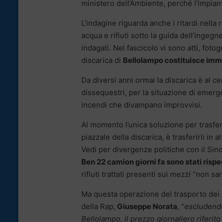
ministero dell’Ambiente, perché l’impia
L’indagine riguarda anche i ritardi nell
acqua e rifiuti sotto la guida dell’inge
indagati. Nel fascicolo vi sono atti, foto
discarica di
Bellolampo costituisce imm
Da diversi anni ormai la discarica è al ce
dissequestri, per la situazione di emerg
incendi che divampano improvvisi.
Al momento l’unica soluzione per trasferir
piazzale della discarica, è trasferirli in al
Vedi per divergenze politiche con il Sin
Ben 22 camion giorni fa sono stati risped
rifiuti trattati presenti sui mezzi “non s
Ma questa operazione del trasporto dei 
della Rap,
Giuseppe Norata
, “
escludendo
Bellolampo, il prezzo giornaliero riferito 