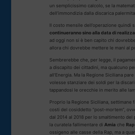
un semplicissimo calcolo, se la matemati
dell’immondizia dalla discarica palermitan
Il costo mensile dell’operazione quindi si
continueranno sino alla data di realizz
ad oggi non si è ben capito chi dovrebbe
allora chi dovrebbe mettere le mani al 
Sembrerebbe che, per legge, il pagament
a discapito dei cittadini, ma qualcuno p
all’Energia. Ma la Regione Siciliana par
volesse stanziare dei soldi per la disca
tappandosi le orecchie in merito alle lam
Proprio la Regione Siciliana, settimane fa
costi del cosiddetto “post-mortem”, ovver
dal 2014 al 2018 per lo smaltimento del 
la curatela fallimentare di
Amia
che
Rap
ossigeno alle casse della Rap, ma a qua