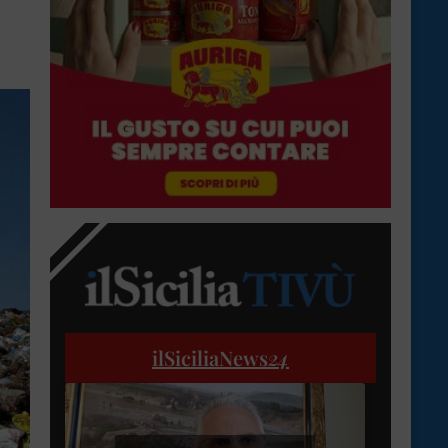
ilSiciliaNews
24