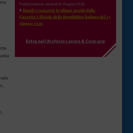
anno
Pubblicazione: venerdì 26 Giugno 2026
Bandi e concorsi: le ultime novità dalla
Gazzetta Ufficiale della Repubblica Italiana del 23
giugno 2026
Entra nell'Archivio Lavoro & Concorsi
otte
uella
e
nale
o,
o