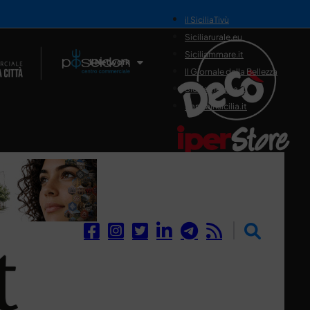
il SiciliaTivù
Siciliarurale.eu
Siciliammare.it
Il Network
Il Giornale della Bellezza
Siciliamedica.it
Sanitainsicilia.it