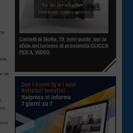
Fai clic per accettare i
cookie per questo servizio
che
Castelli di Sicilia: 19 ‘mini guide’ per la
sfida del turismo di prossimità CLICCA
PER IL VIDEO
nte,
 e se
i
rmo
anno