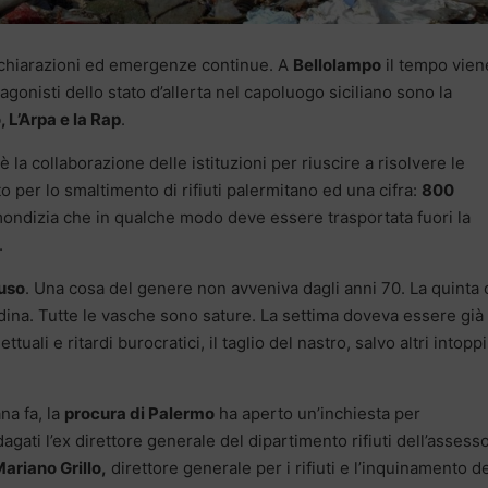
dichiarazioni ed emergenze continue. A
Bellolampo
il tempo vien
agonisti dello stato d’allerta nel capoluogo siciliano sono la
 L’Arpa e la Rap
.
 la collaborazione delle istituzioni per riuscire a risolvere le
 per lo smaltimento di rifiuti palermitano ed una cifra:
800
mmondizia che in qualche modo deve essere trasportata fuori la
.
iuso
. Una cosa del genere non avveniva dagli anni 70. La quinta c
ttadina. Tutte le vasche sono sature. La settima doveva essere già
uali e ritardi burocratici, il taglio del nastro, salvo altri intoppi
na fa, la
procura di Palermo
ha aperto un’inchiesta per
ati l’ex direttore generale del dipartimento rifiuti dell’assess
Mariano Grillo,
direttore generale per i rifiuti e l’inquinamento d