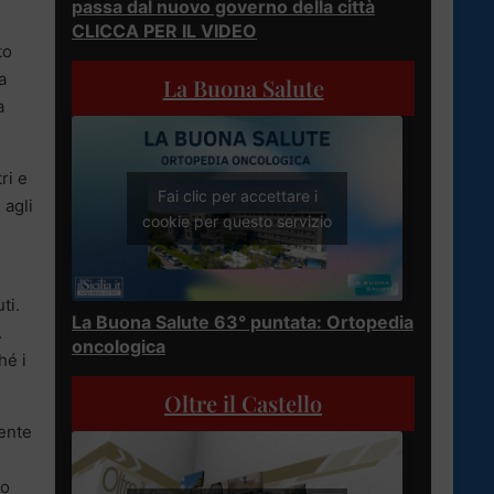
passa dal nuovo governo della città
CLICCA PER IL VIDEO
to
a
La Buona Salute
a
ri e
Fai clic per accettare i
 agli
cookie per questo servizio
ti.
La Buona Salute 63° puntata: Ortopedia
.
oncologica
hé i
Oltre il Castello
dente
do