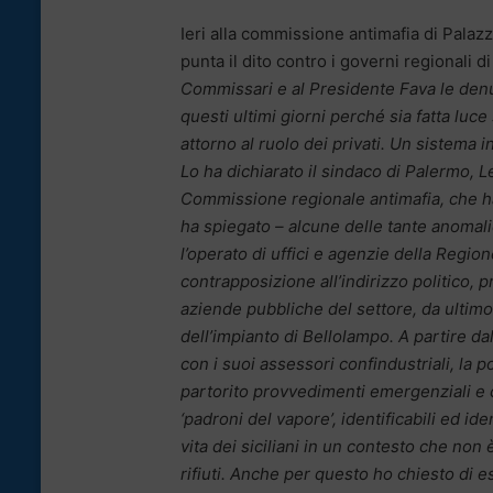
Ieri alla commissione antimafia di Palaz
punta il dito contro i governi regionali d
Commissari e al Presidente Fava le denu
questi ultimi giorni perché sia fatta luce
attorno al ruolo dei privati. Un sistema i
Lo ha dichiarato il sindaco di Palermo, 
Commissione regionale antimafia, che ha a
ha spiegato – alcune delle tante anomal
l’operato di uffici e agenzie della Regi
contrapposizione all’indirizzo politico
aziende pubbliche del settore, da ultimo 
dell’impianto di Bellolampo. A partire 
con i suoi assessori confindustriali, la 
partorito provvedimenti emergenziali e co
‘padroni del vapore’, identificabili ed id
vita dei siciliani in un contesto che no
rifiuti. Anche per questo ho chiesto di 