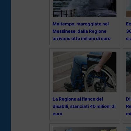
Maltempo, mareggiate nel
Ec
Messinese: dalla Regione
30
arrivano otto milioni di euro
si
La Regione al fianco dei
Di
disabili, stanziati 40 milioni di
Re
euro
mi