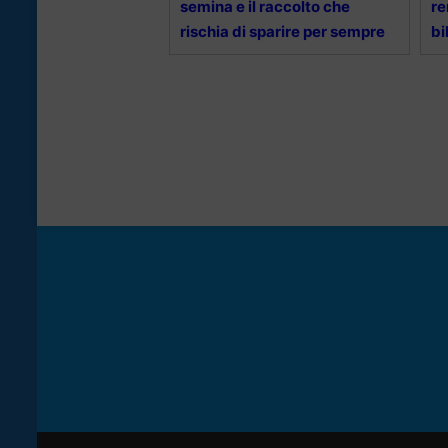
semina e il raccolto che
re
rischia di sparire per sempre
bi