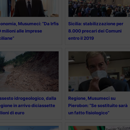
onomia, Musumeci: “Da Irfis
Sicilia: stabilizzazione per
 milioni alle imprese
8.000 precari dei Comuni
ciliane”
entro il 2019
ssesto idrogeologico, dalla
Regione, Musumeci su
gione in arrivo diciassette
Pierobon: “Se sostituito sarà
lioni di euro
un fatto fisiologico”