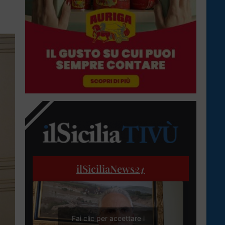
ilSiciliaNews
24
Fai clic per accettare i