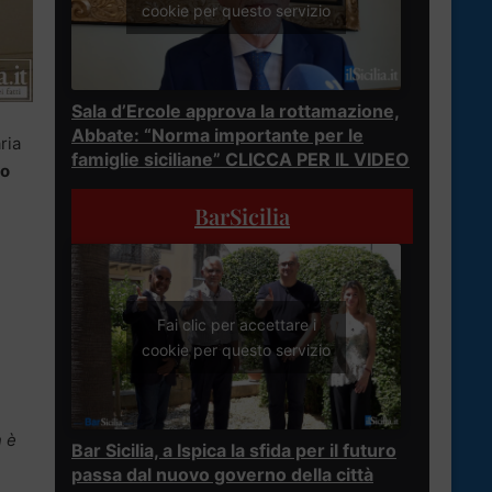
cookie per questo servizio
Sala d’Ercole approva la rottamazione,
Abbate: “Norma importante per le
ria
famiglie siciliane” CLICCA PER IL VIDEO
co
BarSicilia
Fai clic per accettare i
cookie per questo servizio
n è
Bar Sicilia, a Ispica la sfida per il futuro
passa dal nuovo governo della città