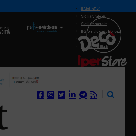
il SiciliaTivù
Siciliarurale.eu
Siciliammare.it
Il Network
Il Giornale della Bellezza
Siciliamedica.it
Sanitainsicilia.it