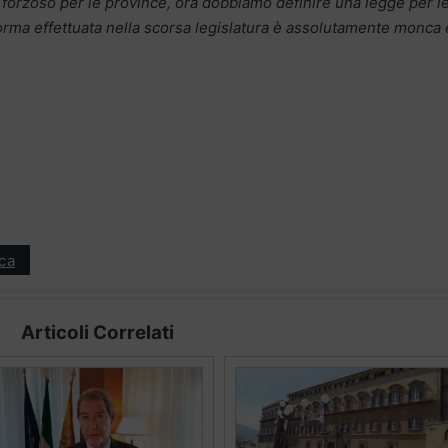
o forzoso per le province, ora dobbiamo definire una legge per l
orma effettuata nella scorsa legislatura è assolutamente monca 
ica
Articoli Correlati