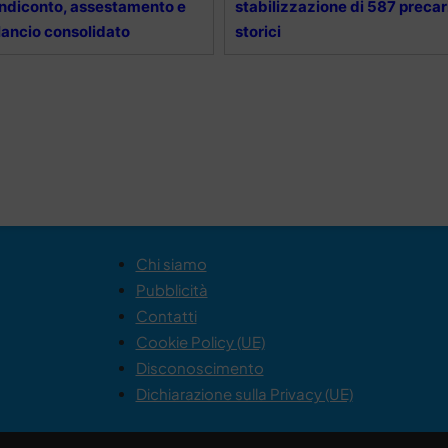
ndiconto, assestamento e
stabilizzazione di 587 precar
lancio consolidato
storici
Chi siamo
Pubblicità
Contatti
Cookie Policy (UE)
Disconoscimento
Dichiarazione sulla Privacy (UE)