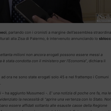
meci
, parlando con i cronisti a margine dell’assemblea straordina
ulturali alla Zisa di Palermo, è intervenuto annunciando lo
sbloc
settanta milioni non ancora erogati possono essere messi a
iva è stata condotta con il ministero per l’Economia
“, dichiara il
no ad ora ne sono state erogati solo 45 e nel frattempo i Comuni
.
i
– ha aggiunto Musumeci -.
E’ una notizia di poche ore fa, ma le
idenziato la necessità di “aprire una vertenza con lo Stato. No
debbano essere affidati soltanto alle esauste casse della Regione