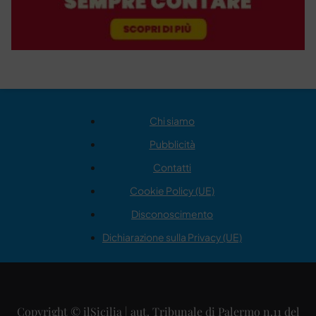
Chi siamo
Pubblicità
Contatti
Cookie Policy (UE)
Disconoscimento
Dichiarazione sulla Privacy (UE)
Copyright © ilSicilia | aut. Tribunale di Palermo n.11 del