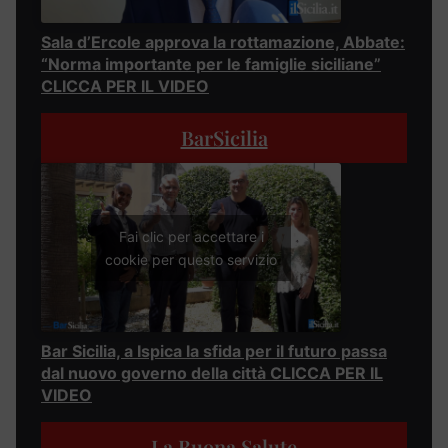
Sala d’Ercole approva la rottamazione, Abbate:
“Norma importante per le famiglie siciliane”
CLICCA PER IL VIDEO
BarSicilia
Fai clic per accettare i
cookie per questo servizio
Bar Sicilia, a Ispica la sfida per il futuro passa
dal nuovo governo della città CLICCA PER IL
VIDEO
La Buona Salute