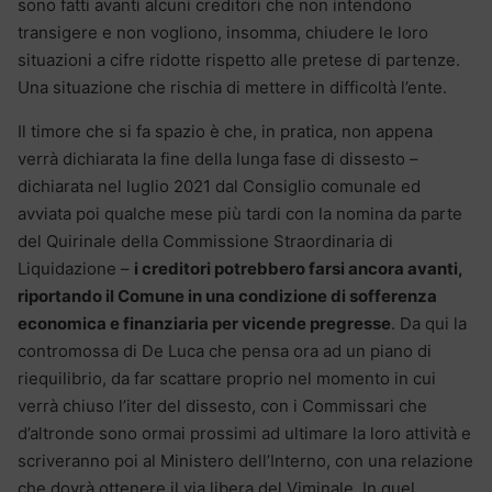
sono fatti avanti alcuni creditori che non intendono
transigere e non vogliono, insomma, chiudere le loro
situazioni a cifre ridotte rispetto alle pretese di partenze.
Una situazione che rischia di mettere in difficoltà l’ente.
Il timore che si fa spazio è che, in pratica, non appena
verrà dichiarata la fine della lunga fase di dissesto –
dichiarata nel luglio 2021 dal Consiglio comunale ed
avviata poi qualche mese più tardi con la nomina da parte
del Quirinale della Commissione Straordinaria di
Liquidazione –
i creditori potrebbero farsi ancora avanti,
riportando il Comune in una condizione di sofferenza
economica e finanziaria per vicende pregresse
. Da qui la
contromossa di De Luca che pensa ora ad un piano di
riequilibrio, da far scattare proprio nel momento in cui
verrà chiuso l’iter del dissesto, con i Commissari che
d’altronde sono ormai prossimi ad ultimare la loro attività e
scriveranno poi al Ministero dell’Interno, con una relazione
che dovrà ottenere il via libera del Viminale. In quel