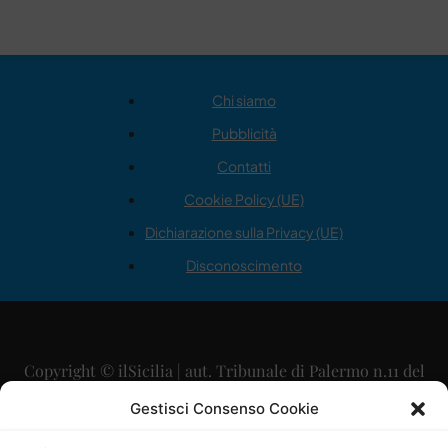
Chi siamo
Pubblicità
Contatti
Cookie Policy (UE)
Dichiarazione sulla Privacy (UE)
Disconoscimento
Copyright © ilSicilia | aut. Tribunale di Palermo n.11 del
29/09/2015
Gestisci Consenso Cookie
Editore: Mercurio Comunicazione Soc. Coop. A.R.L.