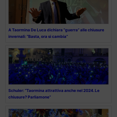
A Taormina De Luca dichiara “guerra” alle chiusure
invernali: “Basta, ora si cambia”
Schuler: “Taormina attrattiva anche nel 2024. Le
chiusure? Parliamone”