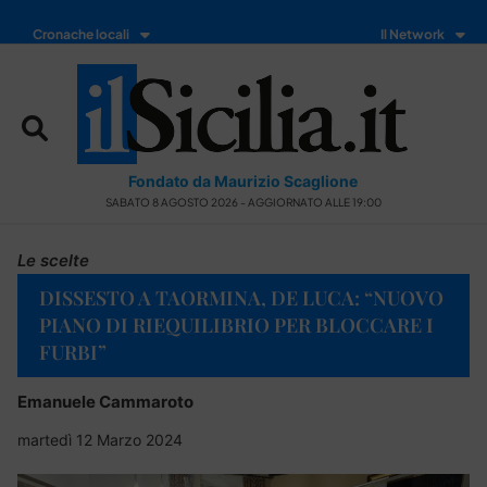
Cronache locali
Il Network
Fondato da Maurizio Scaglione
SABATO 8 AGOSTO 2026 - AGGIORNATO ALLE 19:00
Le scelte
DISSESTO A TAORMINA, DE LUCA: “NUOVO
PIANO DI RIEQUILIBRIO PER BLOCCARE I
FURBI”
Emanuele Cammaroto
martedì 12 Marzo 2024