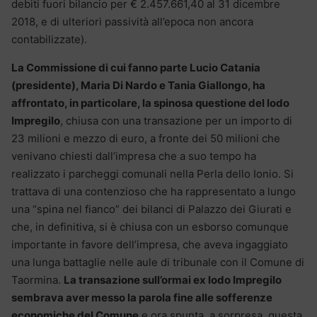
debiti fuori bilancio per € 2.457.661,40 al 31 dicembre
2018, e di ulteriori passività all’epoca non ancora
contabilizzate).
La Commissione di cui fanno parte Lucio Catania
(presidente), Maria Di Nardo e Tania Giallongo, ha
affrontato, in particolare, la spinosa questione del lodo
Impregilo
, chiusa con una transazione per un importo di
23 milioni e mezzo di euro, a fronte dei 50 milioni che
venivano chiesti dall’impresa che a suo tempo ha
realizzato i parcheggi comunali nella Perla dello Ionio. Si
trattava di una contenzioso che ha rappresentato a lungo
una “spina nel fianco” dei bilanci di Palazzo dei Giurati e
che, in definitiva, si è chiusa con un esborso comunque
importante in favore dell’impresa, che aveva ingaggiato
una lunga battaglie nelle aule di tribunale con il Comune di
Taormina.
La transazione sull’ormai ex lodo Impregilo
sembrava aver messo la parola fine alle sofferenze
economiche del Comune
e ora spunta, a sorpresa, questa