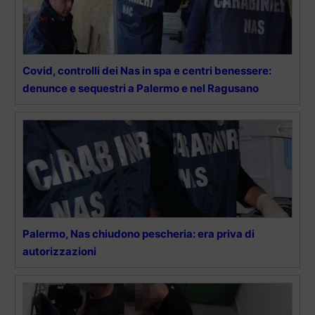
Covid, controlli dei Nas in spa e centri benessere:
denunce e sequestri a Palermo e nel Ragusano
Palermo, Nas chiudono pescheria: era priva di
autorizzazioni