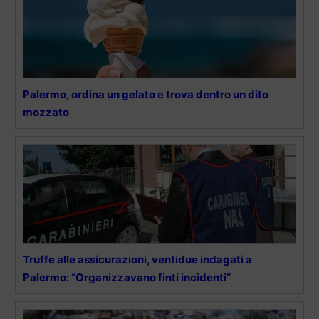
Palermo, ordina un gelato e trova dentro un dito
mozzato
Truffe alle assicurazioni, ventidue indagati a
Palermo: “Organizzavano finti incidenti”