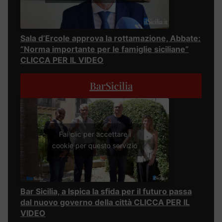
Sala d’Ercole approva la rottamazione, Abbate:
“Norma importante per le famiglie siciliane”
CLICCA PER IL VIDEO
BarSicilia
Fai clic per accettare i
cookie per questo servizio
Bar Sicilia, a Ispica la sfida per il futuro passa
dal nuovo governo della città CLICCA PER IL
VIDEO