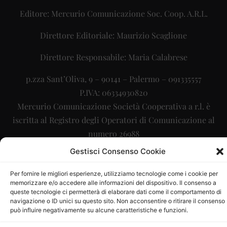
Editore: Mercurio Comunicazione Soc. Coop. A.R.L.
Direttore Editoriale: Maurizio Scaglione
Direttore Responsabile: Maria Calabrese
p.zza Sant’Oliva, 9 – 90141 – Palermo – 091335557
P.IVA: 06334930820
Mercurio Comunicazione Società Cooperativa a r.l. è
iscritta al Registro degli Operatori di Comunicazione al
numero 26988
Gestisci Consenso Cookie
Sito gestito da
La Digitale srl
–
info@ladigitale.it
Per fornire le migliori esperienze, utilizziamo tecnologie come i cookie per
memorizzare e/o accedere alle informazioni del dispositivo. Il consenso a
queste tecnologie ci permetterà di elaborare dati come il comportamento di
navigazione o ID unici su questo sito. Non acconsentire o ritirare il consenso
può influire negativamente su alcune caratteristiche e funzioni.