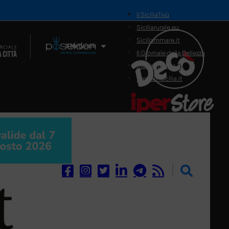
il SiciliaTivù
Siciliarurale.eu
Siciliammare.it
Il Network
Il Giornale della Bellezza
Siciliamedica.it
Sanitainsicilia.it