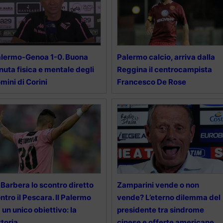
lermo-Genoa 1-0. Buona
Palermo calcio, arriva dalla
nuta fisica e mentale degli
Reggina il centrocampista
mini di Corini
Francesco De Rose
 Barbera lo scontro diretto
Zamparini vende o non
ntro il Pescara. Il Palermo
vende? L’eterno dilemma del
 un unico obiettivo: la
presidente tra sindrome
ttoria
cinese e offerte americane