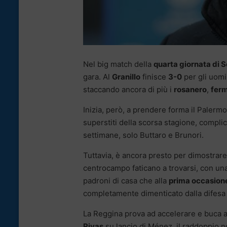
Nel big match della
quarta giornata di S
gara. Al
Granillo
finisce
3-0
per gli uomi
staccando ancora di più i
rosanero
,
ferm
Inizia, però, a prendere forma il Palerm
superstiti della scorsa stagione, compli
settimane, solo Buttaro e Brunori.
Tuttavia, è ancora presto per dimostrare
centrocampo faticano a trovarsi, con un
padroni di casa che alla
prima occasion
completamente dimenticato dalla difesa d
La Reggina prova ad accelerare e buca a
Rivas
su lancio di Ménez. il raddoppio no