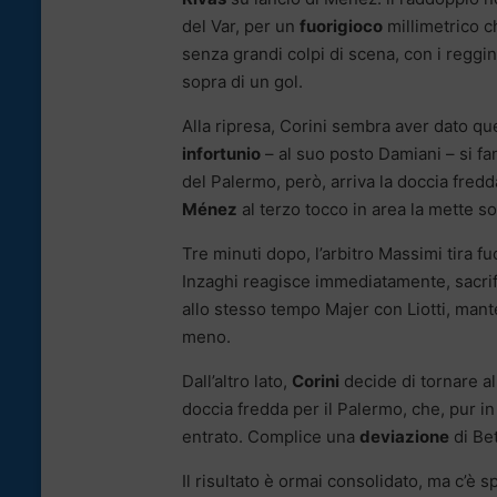
del Var, per un
fuorigioco
millimetrico ch
senza grandi colpi di scena, con i reggini 
sopra di un gol.
Alla ripresa, Corini sembra aver dato que
infortunio
– al suo posto Damiani – si fa
del Palermo, però, arriva la doccia fred
Ménez
al terzo tocco in area la mette sot
Tre minuti dopo, l’arbitro Massimi tira fuo
Inzaghi reagisce immediatamente, sacri
allo stesso tempo Majer con Liotti, man
meno.
Dall’altro lato,
Corini
decide di tornare a
doccia fredda per il Palermo, che, pur in
entrato. Complice una
deviazione
di Bet
Il risultato è ormai consolidato, ma c’è