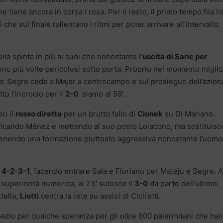
e tiene ancora in corsa i rosa. Per il resto, il primo tempo fila li
che sul finale rallentano i ritmi per poter arrivare all’intervallo
lla spinta in più ai suoi che nonostante l’
uscita di Saric per
nno più volte pericolosi sotto porta. Proprio nel momento migli
da: Segre cede a Majer a centrocampo e sul prosieguo dell’azion
to l’incrocio per il
2-0
. siamo al 59′.
ri il
rosso diretto
per un brutto fallo di
Cionek
su Di Mariano.
ficando Ménez e mettendo al suo posto Loiacono, ma sostituisc
tenendo una formazione piuttosto aggressiva nonostante l’uomo
l
4-2-3-1
, facendo entrare Sala e Floriano per Mateju e Segre. A
 superiorità numerica, al 73′ subisce il
3-0
da parte dell’ultimo
tella,
Liotti
centra la rete su assist di Ciciretti.
 spazio per qualche speranza per gli oltre 800 palermitani che ha