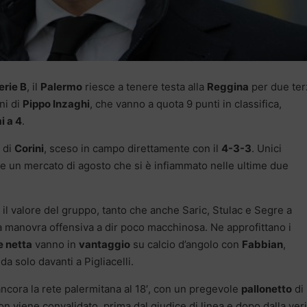
erie B
, il
Palermo
riesce a tenere testa alla
Reggina
per due terz
ni di
Pippo Inzaghi
, che vanno a quota 9 punti in classifica,
i a 4
.
o di
Corini
, sceso in campo direttamente con il
4-3-3
. Unici
ce un mercato di agosto che si è infiammato nelle ultime due
 il valore del gruppo, tanto che anche Saric, Stulac e Segre a
a manovra offensiva a dir poco macchinosa. Ne approfittano i
e netta
vanno in
vantaggio
su calcio d’angolo con
Fabbian
,
a solo davanti a Pigliacelli.
ncora la rete palermitana al 18′, con un pregevole
pallonetto
di
n viene convalidato, prima dal giudice di linea e dopo dalla veri