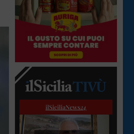
ilSiciliaNews
24