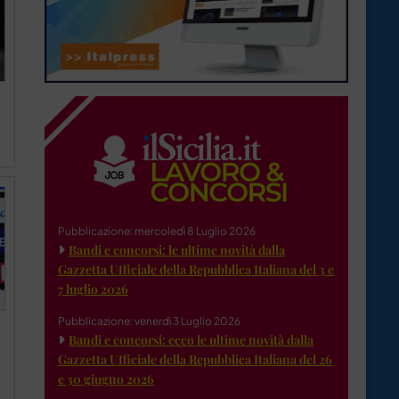
Pubblicazione: mercoledì 8 Luglio 2026
Bandi e concorsi: le ultime novità dalla
Gazzetta Ufficiale della Repubblica Italiana del 3 e
7 luglio 2026
Pubblicazione: venerdì 3 Luglio 2026
Bandi e concorsi: ecco le ultime novità dalla
Gazzetta Ufficiale della Repubblica Italiana del 26
e 30 giugno 2026