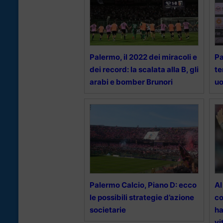
Palermo, il 2022 dei miracoli e
Pa
dei record: la scalata alla B, gli
te
arabi e bomber Brunori
uo
Palermo Calcio, Piano D: ecco
Al
le possibili strategie d’azione
co
societarie
ha
vi