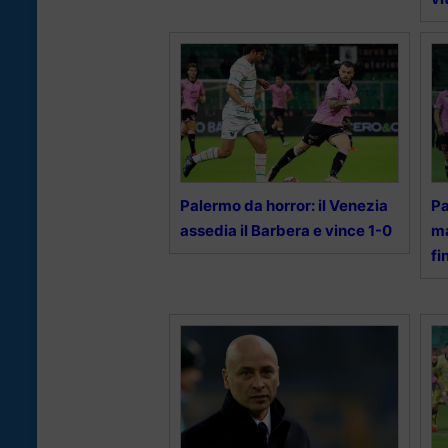
Palermo da horror: il Venezia
Pa
assedia il Barbera e vince 1-0
ma
fi