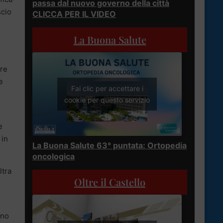
passa dal nuovo governo della città
scio
CLICCA PER IL VIDEO
La Buona Salute
ore
e
Fai clic per accettare i
cookie per questo servizio
e
 in
La Buona Salute 63° puntata: Ortopedia
oncologica
ltra
Oltre il Castello
nno