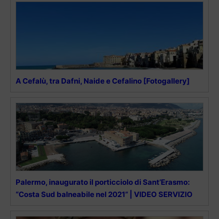
A Cefalù, tra Dafni, Naide e Cefalino [Fotogallery]
Palermo, inaugurato il porticciolo di Sant’Erasmo:
“Costa Sud balneabile nel 2021” | VIDEO SERVIZIO