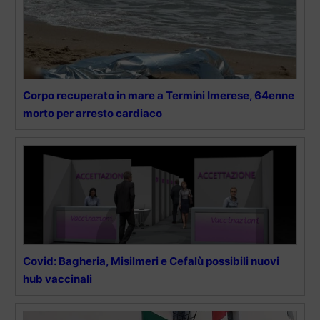
Corpo recuperato in mare a Termini Imerese, 64enne
morto per arresto cardiaco
Covid: Bagheria, Misilmeri e Cefalù possibili nuovi
hub vaccinali