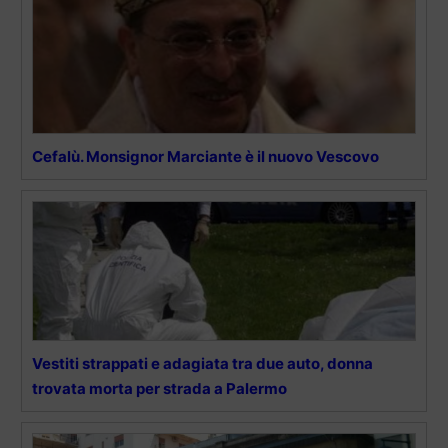
Cefalù. Monsignor Marciante è il nuovo Vescovo
Vestiti strappati e adagiata tra due auto, donna
trovata morta per strada a Palermo