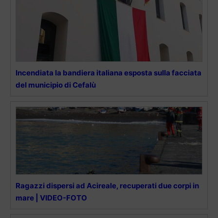
Incendiata la bandiera italiana esposta sulla facciata
del municipio di Cefalù
Ragazzi dispersi ad Acireale, recuperati due corpi in
mare | VIDEO-FOTO