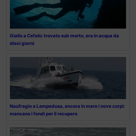
Giallo a Cefalù: trovato sub morto, era in acqua da
dieci giorni
Naufragio a Lampedusa, ancora in mare i nove corpi:
mancano i fondi per il recupero