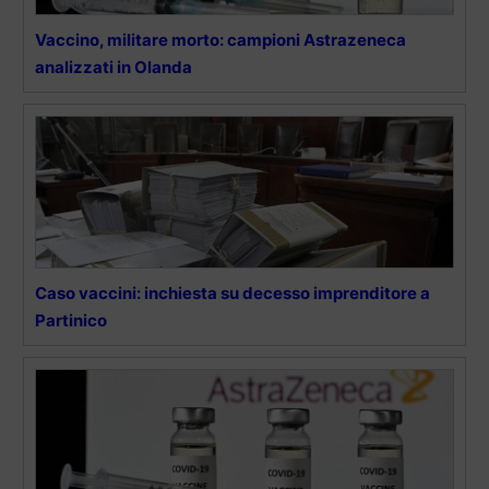
Vaccino, militare morto: campioni Astrazeneca
analizzati in Olanda
Caso vaccini: inchiesta su decesso imprenditore a
Partinico