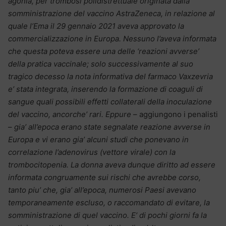
agonia, per trombosi polidistrettuale originata dalla
somministrazione del vaccino AstraZeneca, in relazione al
quale l’Ema il 29 gennaio 2021 aveva approvato la
commercializzazione in Europa. Nessuno l’aveva informata
che questa poteva essere una delle ‘reazioni avverse’
della pratica vaccinale; solo successivamente al suo
tragico decesso la nota informativa del farmaco Vaxzevria
e’ stata integrata, inserendo la formazione di coaguli di
sangue quali possibili effetti collaterali della inoculazione
del vaccino, ancorche’ rari. Eppure
– aggiungono i penalisti
–
gia’ all’epoca erano state segnalate reazione avverse in
Europa e vi erano gia’ alcuni studi che ponevano in
correlazione l’adenovirus (vettore virale) con la
trombocitopenia. La donna aveva dunque diritto ad essere
informata congruamente sui rischi che avrebbe corso,
tanto piu’ che, gia’ all’epoca, numerosi Paesi avevano
temporaneamente escluso, o raccomandato di evitare, la
somministrazione di quel vaccino. E’ di pochi giorni fa la