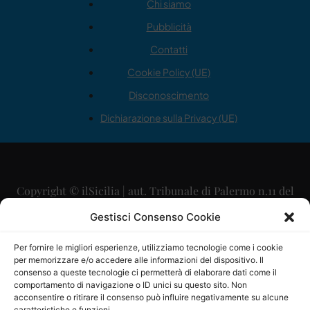
Chi siamo
Pubblicità
Contatti
Cookie Policy (UE)
Disconoscimento
Dichiarazione sulla Privacy (UE)
Copyright © ilSicilia | aut. Tribunale di Palermo n.11 del
29/09/2015
Gestisci Consenso Cookie
Editore: Mercurio Comunicazione Soc. Coop. A.R.L.
Per fornire le migliori esperienze, utilizziamo tecnologie come i cookie
per memorizzare e/o accedere alle informazioni del dispositivo. Il
Direttore Editoriale: Maurizio Scaglione
consenso a queste tecnologie ci permetterà di elaborare dati come il
comportamento di navigazione o ID unici su questo sito. Non
Direttore Responsabile: Maria Calabrese
acconsentire o ritirare il consenso può influire negativamente su alcune
caratteristiche e funzioni.