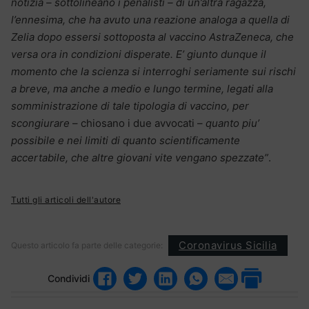
notizia – sottolineano i penalisti – di un’altra ragazza,
l’ennesima, che ha avuto una reazione analoga a quella di
Zelia dopo essersi sottoposta al vaccino AstraZeneca, che
versa ora in condizioni disperate. E’ giunto dunque il
momento che la scienza si interroghi seriamente sui rischi
a breve, ma anche a medio e lungo termine, legati alla
somministrazione di tale tipologia di vaccino, per
scongiurare
– chiosano i due avvocati –
quanto piu’
possibile e nei limiti di quanto scientificamente
accertabile, che altre giovani vite vengano spezzate”
.
Tutti gli articoli dell'autore
Coronavirus Sicilia
Questo articolo fa parte delle categorie:
Condividi