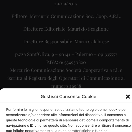
29/09/2015
Editore: Mercurio Comunicazione Soc. Coop. A.R.L.
Direttore Editoriale: Maurizio Scaglione
Direttore Responsabile: Maria Calabrese
p.zza Sant’Oliva, 9 – 90141 – Palermo – 091335557
P.IVA: 06334930820
Mercurio Comunicazione Società Cooperativa a r.l. è
iscritta al Registro degli Operatori di Comunicazione al
numero 26988
Gestisci Consenso Cookie
Sito gestito da
La Digitale srl
–
info@ladigitale.it
Per fornire le migliori esperienze, utilizziamo tecnologie come i cookie per
memorizzare e/o accedere alle informazioni del dispositivo. Il consenso a
queste tecnologie ci permetterà di elaborare dati come il comportamento di
navigazione o ID unici su questo sito. Non acconsentire o ritirare il consenso
può influire negativamente su alcune caratteristiche e funzioni.