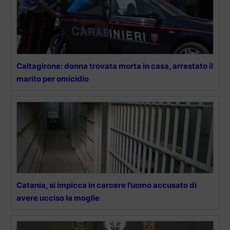
Caltagirone: donna trovata morta in casa, arrestato il
marito per omicidio
Catania, si impicca in carcere l’uomo accusato di
avere ucciso la moglie