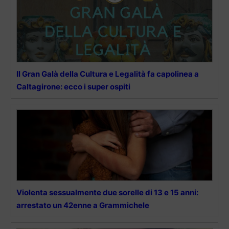
Il Gran Galà della Cultura e Legalità fa capolinea a
Caltagirone: ecco i super ospiti
Violenta sessualmente due sorelle di 13 e 15 anni:
arrestato un 42enne a Grammichele