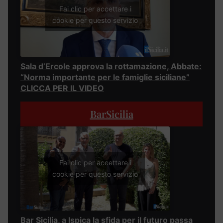
Fai clic per accettare i
cookie per questo servizio
Sala d’Ercole approva la rottamazione, Abbate:
“Norma importante per le famiglie siciliane”
CLICCA PER IL VIDEO
BarSicilia
Fai clic per accettare i
cookie per questo servizio
Bar Sicilia, a Ispica la sfida per il futuro passa