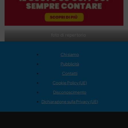
foto di repertorio
Chi siamo
Pubblicità
Contatti
Cookie Policy (UE)
Disconoscimento
Dichiarazione sulla Privacy (UE)