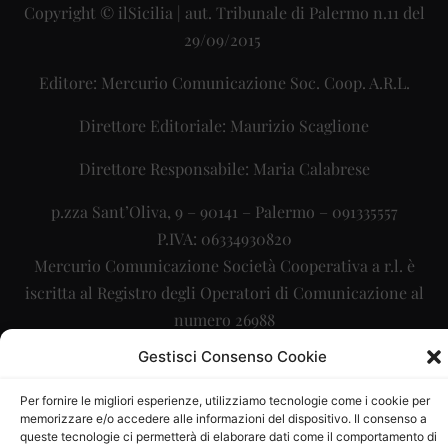
Copyright © ilSicilia | aut. Tribunale di Palermo n.11 del
29/09/2015
Editore: Mercurio Comunicazione Soc. Coop. A.R.L.
Direttore Editoriale: Maurizio Scaglione
Direttore Responsabile: Maria Calabrese
p.zza Sant’Oliva, 9 – 90141 – Palermo – 091335557
P.IVA: 06334930820
Mercurio Comunicazione Società Cooperativa a r.l. è
iscritta al Registro degli Operatori di Comunicazione al
numero 26988
Gestisci Consenso Cookie
Sito gestito da
La Digitale srl
–
info@ladigitale.it
Per fornire le migliori esperienze, utilizziamo tecnologie come i cookie per
memorizzare e/o accedere alle informazioni del dispositivo. Il consenso a
queste tecnologie ci permetterà di elaborare dati come il comportamento di