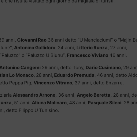
 e che risulta visitato ogni giorno da migliaia di turisti.
 39 anni,
Giovanni Rao
36 anni detto “U Manciaciumi” o “Majin Bu
ulune”,
Antonino Gallidoro
, 24 anni,
Litterio Runza
, 27 anni,
 “Paluzzo” o “Paluzzo U Biunu”,
Francesco Viviano
46 anni.
Antonino Cangemi
29 anni, detto Tony,
Dario Cusimano
, 29 ann
stian Lo Monaco
, 28 anni,
Eduardo Premuda
, 46 anni, detto Ald
detto Peppa Pig,
Vincenzo Vitrano
, 37 anni, detto Enzarre.
iziaria
Alessandro Arnone,
36 anni,
Angelo Beretta,
28 anni, de
Runza
, 51 anni,
Albina Molinaro
, 48 anni,
Pasquale Sileci
, 28 an
i, detto Filippo U Tunisino.