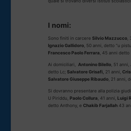
quale si trovano diversi istituti scolastici
I nomi:
Sono finiti in carcere
Silvio Mazzucco
,
Ignazio Gallidoro
, 50 anni, detto “u pist
Francesco Paolo Ferrara
, 45 anni detto
Ai domiciliari,
Antonino Bilello
, 51 anni,
detto Lc;
Salvatore Grisafi,
21 anni,
Cri
Salvatore Giuseppe Ribaudo
, 21 anni, 
Si dovranno presentare alla polizia giud
U Piriddu,
Paolo Collura
, 41 anni,
Luigi 
detto Anthony, e
Chakib Farjallah
43 ann