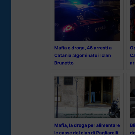
Mafia e droga, 46 arresti a
Op
Catania. Sgominato il clan
Ca
Brunetto
ar
Mafia, la droga per alimentare
Bl
le casse del clan di Pagliarelli
de