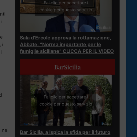
Fai clic per accettare i
cookie per questo servizio
nti
i
ne
Sala d’Ercole approva la rottamazione,
Abbate: “Norma importante per le
 i
famiglie siciliane” CLICCA PER IL VIDEO
i
BarSicilia
e
ti
Fai clic per accettare i
cookie per questo servizio
, nel
Bar Sicilia, a Ispica la sfida per il futuro