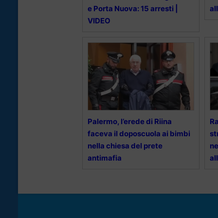
e Porta Nuova: 15 arresti |
al
VIDEO
Palermo, l’erede di Riina
Ra
faceva il doposcuola ai bimbi
st
nella chiesa del prete
ne
antimafia
al