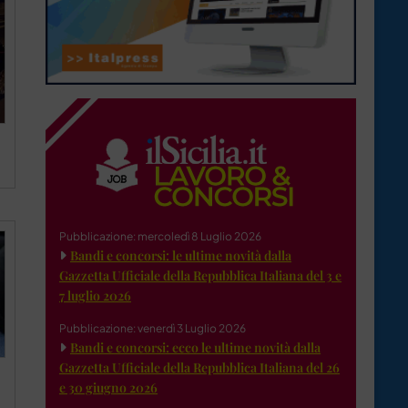
Pubblicazione: mercoledì 8 Luglio 2026
Bandi e concorsi: le ultime novità dalla
Gazzetta Ufficiale della Repubblica Italiana del 3 e
7 luglio 2026
Pubblicazione: venerdì 3 Luglio 2026
Bandi e concorsi: ecco le ultime novità dalla
Gazzetta Ufficiale della Repubblica Italiana del 26
e 30 giugno 2026