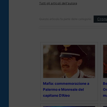
Tutti gli articoli dell'autore
Cron
Questo articolo fa parte delle categorie:
Mafia: commemorazione a
Be
Palermo e Monreale del
Or
capitano D’Aleo
ma