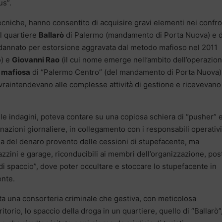
us”.
tecniche, hanno consentito di acquisire gravi elementi nei confro
l quartiere
Ballarò
di Palermo (mandamento di Porta Nuova) e d
dannato per estorsione aggravata dal metodo mafioso nel 2011
o) e
Giovanni Rao
(il cui nome emerge nell’ambito dell’operazio
 mafiosa
di “Palermo Centro” (del mandamento di Porta Nuova),
ovraintendevano alle complesse attività di gestione e ricevevano 
le indagini, poteva contare su una copiosa schiera di “pusher” 
azioni giornaliere, in collegamento con i responsabili operativi
odia del denaro provento delle cessioni di stupefacente, ma
azzini e garage, riconducibili ai membri dell’organizzazione, pos
di spaccio”, dove poter occultare e stoccare lo stupefacente in
ente.
ta una consorteria criminale che gestiva, con meticolosa
itorio, lo spaccio della droga in un quartiere, quello di “Ballarò”