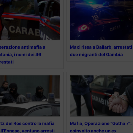
erazione antimafia a
Maxi rissa a Ballarò, arrestati
tania, i nomi dei 46
due migranti del Gambia
restati
itz del Ros contro la mafia
Mafia, Operazione “Gotha 7”:
ll’Ennese, ventuno arresti
coinvolto anche un ex