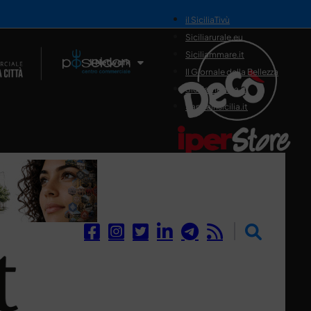
il SiciliaTivù
Siciliarurale.eu
Siciliammare.it
Il Network
Il Giornale della Bellezza
Siciliamedica.it
Sanitainsicilia.it