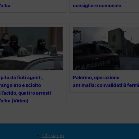
l’alba
consigliere comunale
pito da finti agenti,
Palermo, operazione
rangolato e sciolto
antimafia: convalidati 8 ferm
ll’acido, quattro arresti
l’alba [Video]
Chi siamo