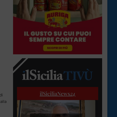
ilSiciliaNews
24
di
alla