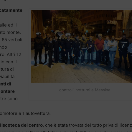
ficatamente
lle ed il
lato monte.
 65 verbali
ando
o. Altri 12
io con il
ntura di
iabilità
nti di
controlli notturni a Messina
montare
ltre sono
lomotore e 1 autovettura.
a discoteca del centro
, che è stata trovata del tutto priva di licenz