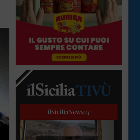
ilSiciliaNews
24