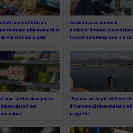
odotti ammuffiti in un
Assistenza ai bambini
permercato a Messina: blitz
autistici: firmata convenzion
lla Polizia municipale
tra Comune Messina e Irib Cn
 Luca: “A Messina guerra
“Balconi sui laghi” di Ganzirri:
li speculatori del
il Comune di Messina lancia il
ronavirus”
progetto