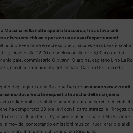
le a Messina nella notte appena trascorsa
,
tra autoveicoli
i, una discoteca chiusa e persino una casa d’appartamenti
rolli e di prevenzione e repressione di sicurezza urbana è scatta
obre, iniziata alle 22,00 e conclusasi alle ore 5,00 a cura dei
 Municipale, commissario Giovanni Giardina, capitano Lino La Ro
zza, con il coordinamento del sindaco Cateno De Luca e la
.
eguito dagli agenti della Sezione Decoro
un nuovo servizio anti
alissimo dove è stata sequestrata anche della marjuana
.
io radiomobile e viabilità hanno attuato un servizio di viabilità
 che ha comportato 28 prelievi con il carro attrezzi e l’irrogazion
ieto di sosta. Il nucleo di Pg insieme al personale della Sezione
ella movida, contestando emissioni musicali fuori orario e al di
a garantire il rispetto dell’Ordinanza Sindacale.