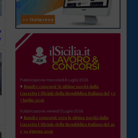
e
r
Pubblicazione: mercoledì 8 Luglio 2026
Bandi e concorsi: le ultime novità dalla
Gazzetta Ufficiale della Repubblica Italiana del 3 e
7 luglio 2026
Pubblicazione: venerdì 3 Luglio 2026
Bandi e concorsi: ecco le ultime novità dalla
Gazzetta Ufficiale della Repubblica Italiana del 26
e 30 giugno 2026