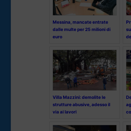
Messina, mancate entrate
Pr
dalle multe per 25 milioni di
su
euro
de
Villa Mazzini: demolite le
De
strutture abusive, adesso il
ag
via ai lavori
co