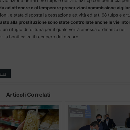
a violazione dell’art. 80 tulps e dell’art. 681 cp con denuncia pen
ida ad ottenere e ottemperare prescrizioni commissione vigila
ioni, è stata disposta la cessazione attività ed art. 68 tulps e art.
rasto alla prostituzione sono state controllate anche le vie into
 un rifugio di fortuna per il quale verrà emessa ordinanza nei
er la bonifica ed il recupero del decoro.
aca
Articoli Correlati