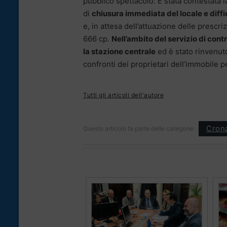
pubblico spettacolo. È stata contestata l
di
chiusura immediata del locale e diff
e, in attesa dell’attuazione delle prescriz
666 cp.
Nell’ambito del servizio di cont
la stazione centrale
ed è stato rinvenuto
confronti dei proprietari dell’immobile p
Tutti gli articoli dell'autore
Cron
Questo articolo fa parte delle categorie: