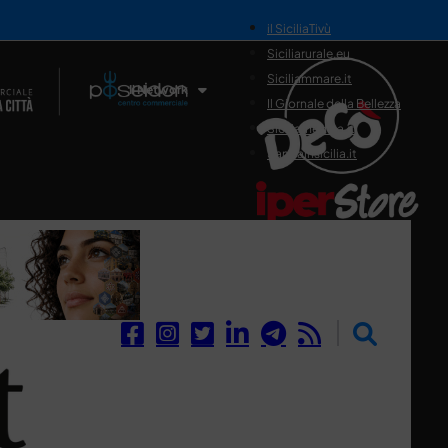
il SiciliaTivù
Siciliarurale.eu
Siciliammare.it
Il Network
Il Giornale della Bellezza
Siciliamedica.it
Sanitainsicilia.it