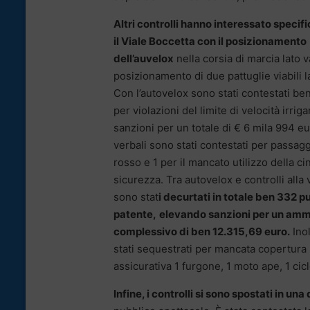
Altri controlli hanno interessato speci
il Viale Boccetta con il posizionamento
dell’auvelox
nella corsia di marcia lato va
posizionamento di due pattuglie viabili 
Con l’autovelox sono stati contestati ben
per violazioni del limite di velocità irrig
sanzioni per un totale di € 6 mila 994 eur
verbali sono stati contestati per passagg
rosso e 1 per il mancato utilizzo della ci
sicurezza. Tra autovelox e controlli alla v
sono stat
i decurtati in totale ben 332 pu
patente,
elevando sanzioni per un am
complessivo di ben 12.315,69 euro.
Ino
stati sequestrati per mancata copertura
assicurativa 1 furgone, 1 moto ape, 1 cic
Infine, i controlli si sono spostati in un