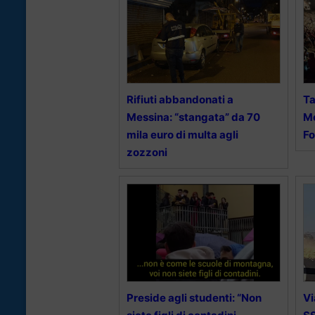
Rifiuti abbandonati a
Ta
Messina: “stangata” da 70
Me
mila euro di multa agli
F
zozzoni
Preside agli studenti: “Non
Vi