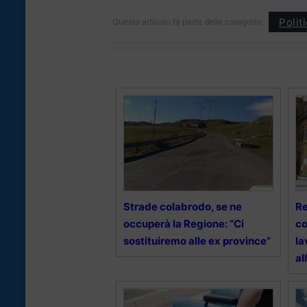
Polit
Questo articolo fa parte delle categorie:
Strade colabrodo, se ne
Re
occuperà la Regione: “Ci
co
sostituiremo alle ex province”
la
al