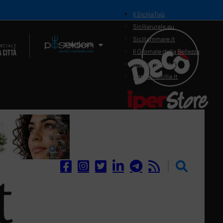
il SiciliaTivù
Siciliarurale.eu
Siciliammare.it
Il Network
Il Giornale della Bellezza
Siciliamedica.it
Sanitainsicilia.it