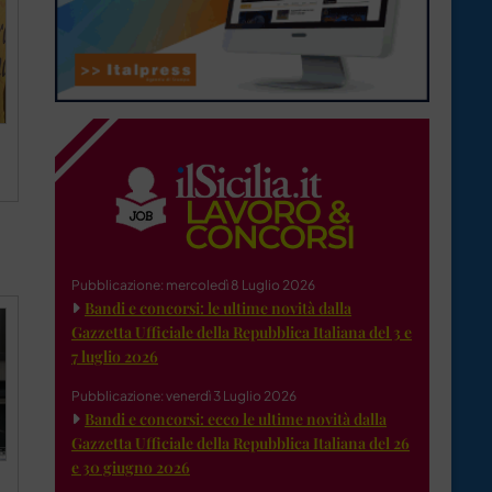
Pubblicazione: mercoledì 8 Luglio 2026
Bandi e concorsi: le ultime novità dalla
Gazzetta Ufficiale della Repubblica Italiana del 3 e
7 luglio 2026
Pubblicazione: venerdì 3 Luglio 2026
Bandi e concorsi: ecco le ultime novità dalla
Gazzetta Ufficiale della Repubblica Italiana del 26
e 30 giugno 2026