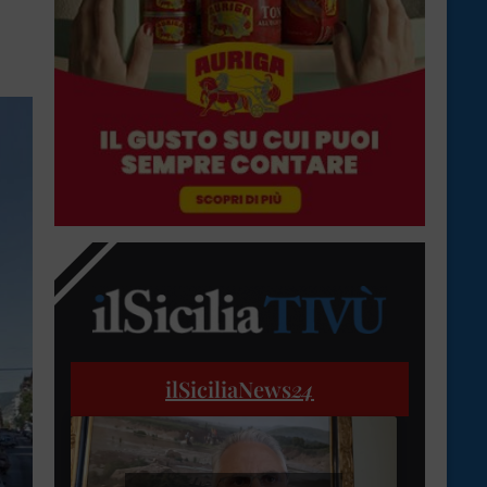
ilSiciliaNews
24