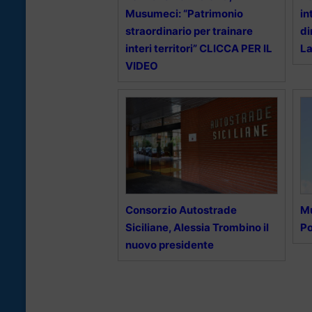
Musumeci: “Patrimonio
in
straordinario per trainare
di
interi territori” CLICCA PER IL
La
VIDEO
Consorzio Autostrade
M
Siciliane, Alessia Trombino il
Po
nuovo presidente