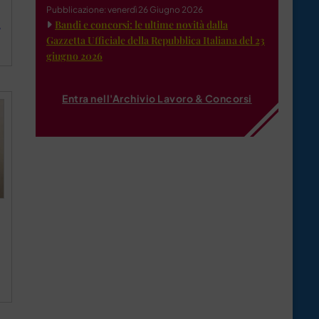
Pubblicazione: venerdì 26 Giugno 2026
Bandi e concorsi: le ultime novità dalla
”
Gazzetta Ufficiale della Repubblica Italiana del 23
giugno 2026
Entra nell'Archivio Lavoro & Concorsi