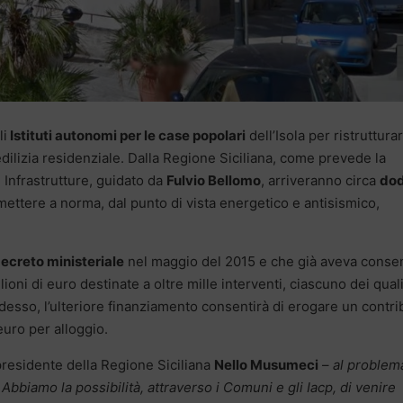
li
Istituti autonomi per le case popolari
dell’Isola per ristruttura
edilizia residenziale. Dalla Regione Siciliana, come prevede la
 Infrastrutture, guidato da
Fulvio Bellomo
, arriveranno circa
dod
 mettere a norma, dal punto di vista energetico e antisismico,
ecreto ministeriale
nel maggio del 2015 e che già aveva consen
ioni di euro destinate a oltre mille interventi, ciascuno dei qual
Adesso, l’ulteriore finanziamento consentirà di erogare un contri
euro per alloggio.
 presidente della Regione Siciliana
Nello Musumeci
–
al problem
Abbiamo la possibilità, attraverso i Comuni e gli Iacp, di venire