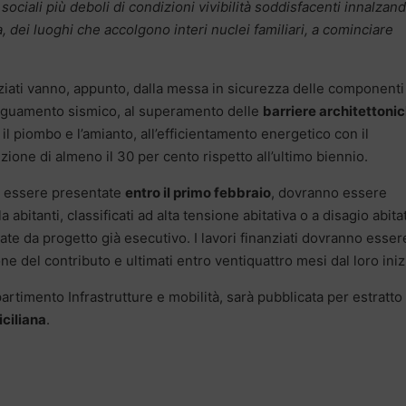
ociali più deboli di condizioni vivibilità soddisfacenti innalzand
za, dei luoghi che accolgono interi nuclei familiari, a cominciare
ziati vanno, appunto, dalla messa in sicurezza delle componenti
adeguamento sismico, al superamento delle
barriere architettoni
 il piombo e l’amianto, all’efficientamento energetico con il
ione di almeno il 30 per cento rispetto all’ultimo biennio.
o essere presentate
entro il primo febbraio
, dovranno essere
abitanti, classificati ad alta tensione abitativa o a disagio abita
ate da progetto già esecutivo. I lavori finanziati dovranno esser
ne del contributo e ultimati entro ventiquattro mesi dal loro iniz
partimento Infrastrutture e mobilità, sarà pubblicata per estratto
iciliana
.