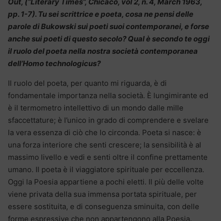
Out, (“Literary Times”, Chicaco, vol 2, n. 4, March 1963,
pp. 1-7). Tu sei scrittrice e poeta, cosa ne pensi delle
parole di Bukowski sui poeti suoi contemporanei, e forse
anche sui poeti di questo secolo? Qual è secondo te oggi
il ruolo del poeta nella nostra società contemporanea
dell’Homo technologicus?
Il ruolo del poeta, per quanto mi riguarda, è di
fondamentale importanza nella società. È lungimirante ed
è il termometro intellettivo di un mondo dalle mille
sfaccettature; è l’unico in grado di comprendere e svelare
la vera essenza di ciò che lo circonda. Poeta si nasce: è
una forza interiore che senti crescere; la sensibilità è al
massimo livello e vedi e senti oltre il confine prettamente
umano. Il poeta è il viaggiatore spirituale per eccellenza.
Oggi la Poesia appartiene a pochi eletti. Il più delle volte
viene privata della sua immensa portata spirituale, per
essere sostituita, e di conseguenza sminuita, con delle
forme espressive che non appartengono alla Poesia.