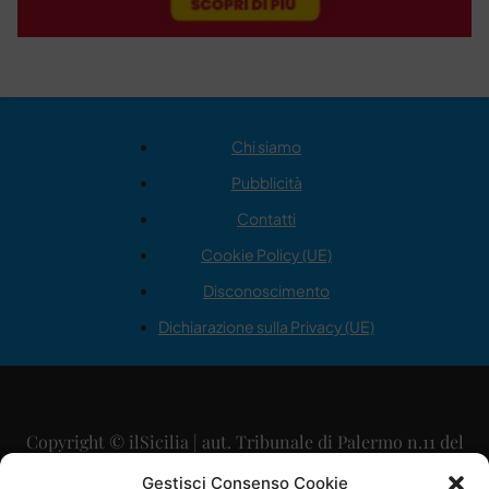
Chi siamo
Pubblicità
Contatti
Cookie Policy (UE)
Disconoscimento
Dichiarazione sulla Privacy (UE)
Copyright © ilSicilia | aut. Tribunale di Palermo n.11 del
29/09/2015
Gestisci Consenso Cookie