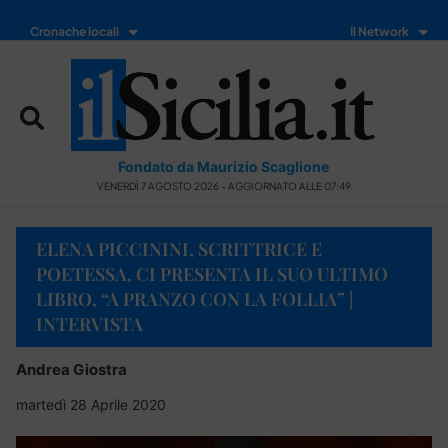
Cronache locali
Il Network
Fondato da Maurizio Scaglione
VENERDÌ 7 AGOSTO 2026 - AGGIORNATO ALLE 07:49
ELENA PICCININI, SCRITTRICE E
POETESSA, CI PRESENTA IL SUO ULTIMO
LIBRO, “A PRANZO CON LA FOLLIA” |
INTERVISTA
Andrea Giostra
martedì 28 Aprile 2020