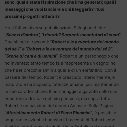
sono, qual è stata l’ispirazione che li ha generati; quali i
messaggi che vuoi lanciare a chi li leggerà? I tuoi
prossimi progetti letterari?
Ho all’attivo diverse pubblicazioni. Sillogi poetiche:
“
Silenzi d’ombra”, “I ricordi? Serpenti incantatori di cuori
”.
Due sillogi di racconti: “
Robert e le avventure del mondo
del sé 1” e “Robert e le avventure del mondo del sé 2”,
“Storie di cani e di uomini
”. Robert è un personaggio che
ho inventato tanto tempo fa e rappresenta un cagnolino
che ha le orecchie simili a quelle di un elefantino. Con il
passare del tempo, Robert è cresciuto interiormente, è
maturato e ha acquisito fattezze umane, pur mantenendo
le sue caratteristiche. Il personaggio è garante delle mie
esperienze di vita e del mio pensiero, ma soprattutto
Robert è un paladino del mondo Animale. Sulla Pagina
“
Aforisticamente Robert di Elena Piccinini”
, è possibile
seguirne le azioni e i pensieri. I racconti di Robert sono
rivolti a lettori ragazzi/adulti. Ho in fieri diversi progetti