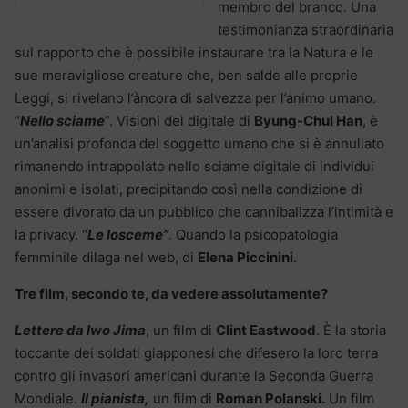
membro del branco. Una
testimonianza straordinaria
sul rapporto che è possibile instaurare tra la Natura e le
sue meravigliose creature che, ben salde alle proprie
Leggi, si rivelano l’àncora di salvezza per l’animo umano.
“
Nello sciame
”. Visioni del digitale di
Byung-Chul Han
, è
un’analisi profonda del soggetto umano che si è annullato
rimanendo intrappolato nello sciame digitale di individui
anonimi e isolati, precipitando così nella condizione di
essere divorato da un pubblico che cannibalizza l’intimità e
la privacy. “
Le losceme”
. Quando la psicopatologia
femminile dilaga nel web, di
Elena Piccinini
.
Tre film, secondo te, da vedere assolutamente?
Lettere da Iwo Jima
, un film di
Clint Eastwood
. È la storia
toccante dei soldati giapponesi che difesero la loro terra
contro gli invasori americani durante la Seconda Guerra
Mondiale.
Il pianista,
un film di
Roman Polanski.
Un film