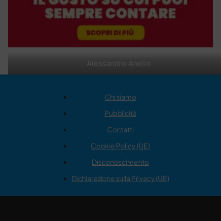
Alessandro Anello
Chi siamo
Pubblicità
Contatti
Cookie Policy (UE)
Disconoscimento
Dichiarazione sulla Privacy (UE)