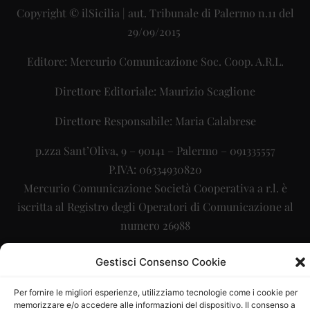
Copyright © ilSicilia | aut. Tribunale di Palermo n.11 del
29/09/2015
Editore: Mercurio Comunicazione Soc. Coop. A.R.L.
Direttore Editoriale: Maurizio Scaglione
Direttore Responsabile: Maria Calabrese
p.zza Sant’Oliva, 9 – 90141 – Palermo – 091335557
P.IVA: 06334930820
Mercurio Comunicazione Società Cooperativa a r.l. è
iscritta al Registro degli Operatori di Comunicazione al
numero 26988
Sito gestito da
La Digitale srl
–
info@ladigitale.it
Gestisci Consenso Cookie
Per fornire le migliori esperienze, utilizziamo tecnologie come i cookie per
memorizzare e/o accedere alle informazioni del dispositivo. Il consenso a