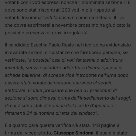
votanti con i voti espressi nonché l’incriminata sezione 116
dove sono stati riscontrati 200 voti in più rispetto ai
votanti. Insomma “
voti fantasma
” come dice Reale. Il Tar
che dovra esprimersi a novembre prossimo ha giudicato la
possibile presenza di gravi irregolarità.
Il candidato Ezechia Paolo Reale nel ricorso ha evidenziato
in svariate sezioni circostanze che farebbero pensare, se
verificate, “
a possibili casi di voti fantasma o addirittura
inventati, senza escludere addirittura diversi episodi di
schede ballerine, di schede cioè introdotte nell’urna dopo
essere state votate da persone estranee al seggio
elettorale. E’ utile precisare che ben 31 presidenti di
sezione si sono dimessi prima dell’insediamento dei seggi,
di cui 7 sono stati di nomina della corte d’appello e i
rimanenti 24 di nomina diretta del sindaco
“.
E a quanto pare questa verifica c’è stata. 148 pagine a
firma del viceprefetto,
Giuseppe Sindona
, il quale è stato