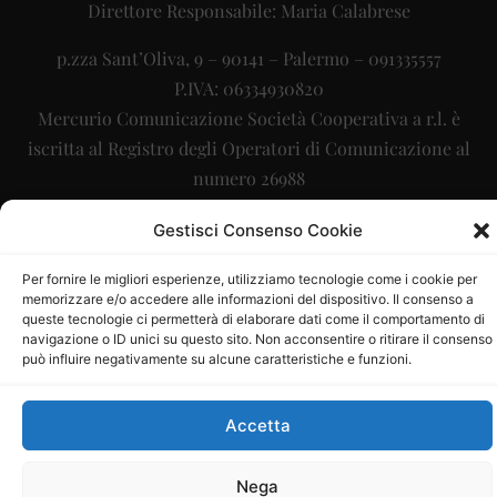
Direttore Responsabile: Maria Calabrese
p.zza Sant’Oliva, 9 – 90141 – Palermo – 091335557
P.IVA: 06334930820
Mercurio Comunicazione Società Cooperativa a r.l. è
iscritta al Registro degli Operatori di Comunicazione al
numero 26988
Sito gestito da
La Digitale srl
–
info@ladigitale.it
Gestisci Consenso Cookie
Per fornire le migliori esperienze, utilizziamo tecnologie come i cookie per
memorizzare e/o accedere alle informazioni del dispositivo. Il consenso a
queste tecnologie ci permetterà di elaborare dati come il comportamento di
navigazione o ID unici su questo sito. Non acconsentire o ritirare il consenso
può influire negativamente su alcune caratteristiche e funzioni.
Accetta
Nega