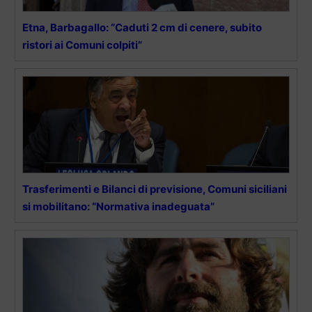
Etna, Barbagallo: “Caduti 2 cm di cenere, subito
ristori ai Comuni colpiti”
Trasferimenti e Bilanci di previsione, Comuni siciliani
si mobilitano: “Normativa inadeguata”