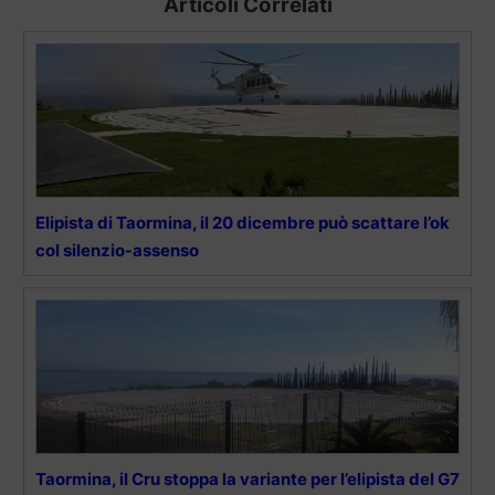
Articoli Correlati
Elipista di Taormina, il 20 dicembre può scattare l’ok
col silenzio-assenso
Taormina, il Cru stoppa la variante per l’elipista del G7