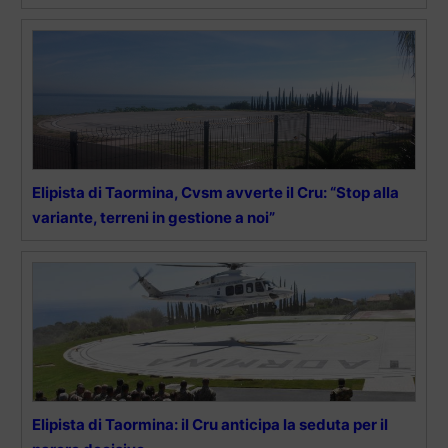
Elipista di Taormina, Cvsm avverte il Cru: “Stop alla
variante, terreni in gestione a noi”
Elipista di Taormina: il Cru anticipa la seduta per il