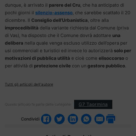
dunque, è arrivato il
parere del Cru
, che ha anticipato di
pochi giorni il
silenzio-assenso
, che sarebbe scattato il 20
dicembre. Il
Consiglio dell’Urbanistica
, oltre alla
improcedibilità
della variante richiesta dal Comune (priva
di Vas), ha disposto che il Comune dovrà adottare
una
delibera
nella quale venga escluso utilizzo dell’opera per
usi commerciali e turistici ed invece lo autorizzerà
solo per
motivazioni di pubblica utilità
e cioè come
elisoccorso
o
per attività di
protezione civile
con un
gestore pubblico
.
Tutti gli articoli dell'autore
G7 Taormina
Questo articolo fa parte delle categorie:
Condividi