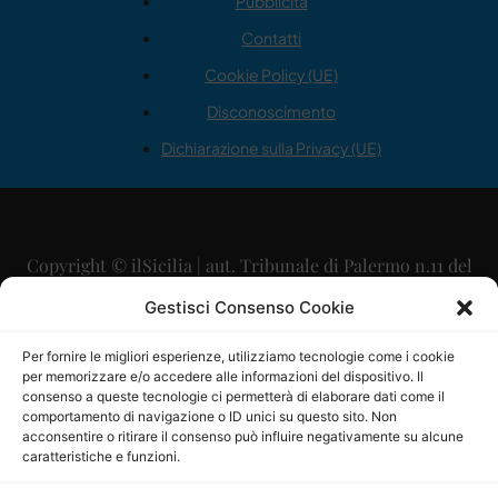
Pubblicità
Contatti
Cookie Policy (UE)
Disconoscimento
Dichiarazione sulla Privacy (UE)
Copyright © ilSicilia | aut. Tribunale di Palermo n.11 del
29/09/2015
Gestisci Consenso Cookie
Editore: Mercurio Comunicazione Soc. Coop. A.R.L.
Per fornire le migliori esperienze, utilizziamo tecnologie come i cookie
per memorizzare e/o accedere alle informazioni del dispositivo. Il
Direttore Editoriale: Maurizio Scaglione
consenso a queste tecnologie ci permetterà di elaborare dati come il
comportamento di navigazione o ID unici su questo sito. Non
Direttore Responsabile: Maria Calabrese
acconsentire o ritirare il consenso può influire negativamente su alcune
caratteristiche e funzioni.
p.zza Sant’Oliva, 9 – 90141 – Palermo – 091335557