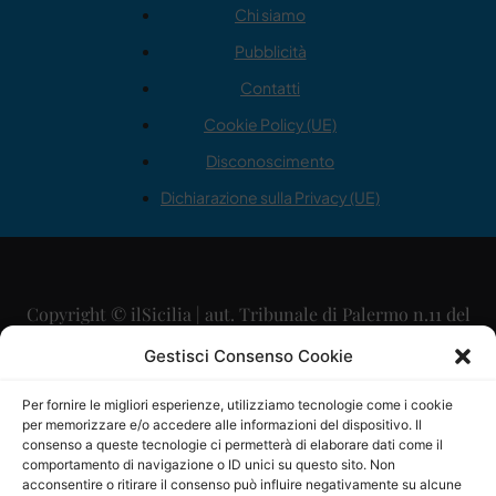
Chi siamo
Pubblicità
Contatti
Cookie Policy (UE)
Disconoscimento
Dichiarazione sulla Privacy (UE)
Copyright © ilSicilia | aut. Tribunale di Palermo n.11 del
29/09/2015
Gestisci Consenso Cookie
Editore: Mercurio Comunicazione Soc. Coop. A.R.L.
Per fornire le migliori esperienze, utilizziamo tecnologie come i cookie
per memorizzare e/o accedere alle informazioni del dispositivo. Il
Direttore Editoriale: Maurizio Scaglione
consenso a queste tecnologie ci permetterà di elaborare dati come il
comportamento di navigazione o ID unici su questo sito. Non
Direttore Responsabile: Maria Calabrese
acconsentire o ritirare il consenso può influire negativamente su alcune