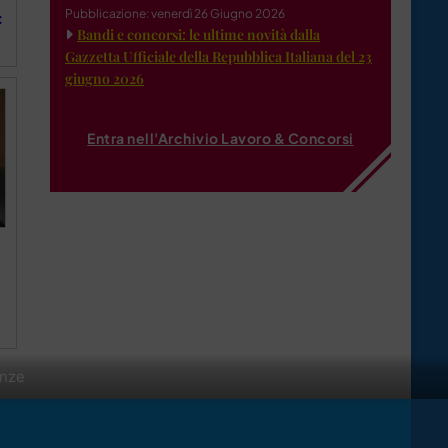
Pubblicazione: venerdì 26 Giugno 2026
:
Bandi e concorsi: le ultime novità dalla
Gazzetta Ufficiale della Repubblica Italiana del 23
giugno 2026
Entra nell'Archivio Lavoro & Concorsi
enze