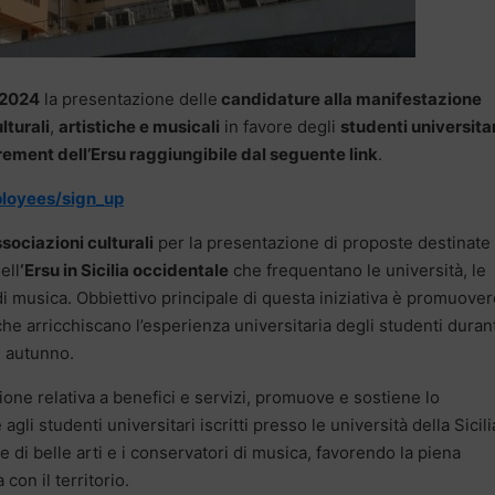
 2024
la presentazione delle
candidature alla manifestazione
lturali
,
artistiche e musicali
in favore degli
studenti universitar
ement dell’Ersu raggiungibile dal seguente link
.
ployees/sign_up
associazioni culturali
per la presentazione di proposte destinate 
ell
‘Ersu in Sicilia occidentale
che frequentano le università, le
di musica. Obbiettivo principale di questa iniziativa è promuove
i che arricchiscano l’esperienza universitaria degli studenti duran
n autunno.
sione relativa a benefici e servizi, promuove e sostiene lo
 agli studenti universitari iscritti presso le università della Sicili
di belle arti e i conservatori di musica, favorendo la piena
con il territorio.