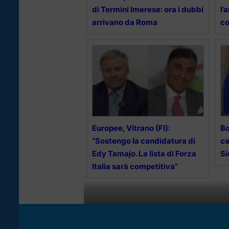
di Termini Imerese: ora i dubbi
l’
arrivano da Roma
co
Europee, Vitrano (FI):
Bo
“Sostengo la candidatura di
ca
Edy Tamajo. La lista di Forza
Si
Italia sarà competitiva”