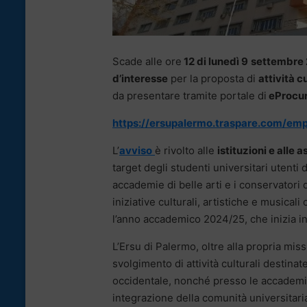
Scade alle ore
12 di lunedì 9
settembre
d’interesse
per la proposta di
attività cu
da presentare tramite portale di
eProcur
https://ersupalermo.traspare.com/em
L’
avviso
è rivolto alle
istituzioni e alle 
target degli studenti universitari utenti d
accademie di belle arti e i conservatori 
iniziative culturali, artistiche e musical
l’anno accademico 2024/25, che inizia i
L’Ersu di Palermo, oltre alla propria mis
svolgimento di attività culturali destinate
occidentale, nonché presso le accademie 
integrazione della comunità universitaria 