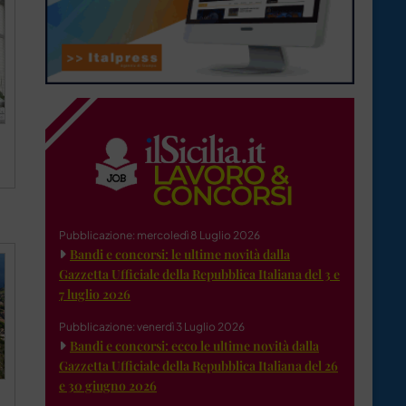
Pubblicazione: mercoledì 8 Luglio 2026
Bandi e concorsi: le ultime novità dalla
Gazzetta Ufficiale della Repubblica Italiana del 3 e
7 luglio 2026
Pubblicazione: venerdì 3 Luglio 2026
Bandi e concorsi: ecco le ultime novità dalla
Gazzetta Ufficiale della Repubblica Italiana del 26
e 30 giugno 2026