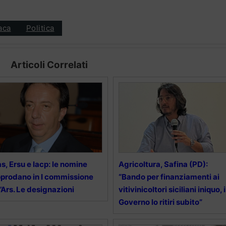
aca
Politica
Articoli Correlati
s, Ersu e Iacp: le nomine
Agricoltura, Safina (PD):
prodano in I commissione
“Bando per finanziamenti ai
l’Ars. Le designazioni
vitivinicoltori siciliani iniquo, i
Governo lo ritiri subito”