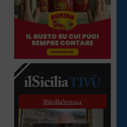
ilSiciliaNews
24