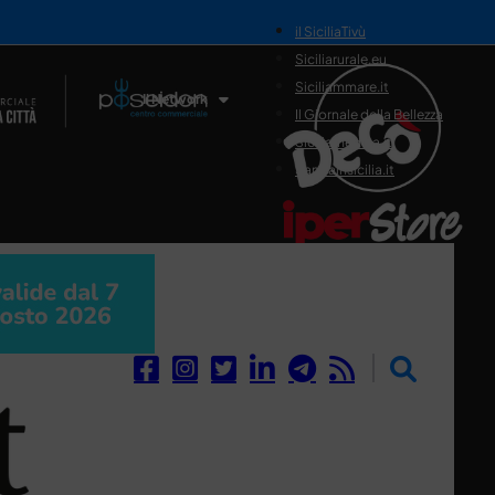
il SiciliaTivù
Siciliarurale.eu
Siciliammare.it
Il Network
Il Giornale della Bellezza
Siciliamedica.it
Sanitainsicilia.it