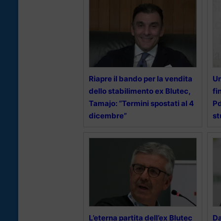
Riapre il bando per la vendita
Un
dello stabilimento ex Blutec,
fi
Tamajo: “Termini spostati al 4
Pd
dicembre”
st
L’eterna partita dell’ex Blutec
Da