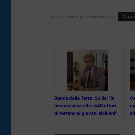
Cron
Questo articolo fa parte delle categorie:
Banca della Terra, Scilla: “In
Ca
concessione oltre 449 ettari
ap
di terreno ai giovani siciliani”
al