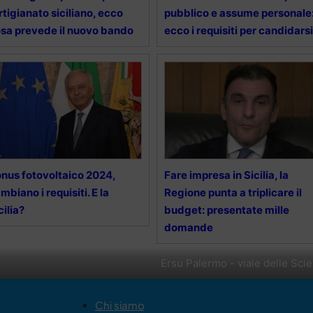
artigianato siciliano, ecco
pubblico e assume personale
sa prevede il nuovo bando
ecco i requisiti per candidarsi
nus fotovoltaico 2024,
Fare impresa in Sicilia, la
mbiano i requisiti. E la
Regione punta a triplicare il
cilia?
budget: presentate mille
domande
Ersu Palermo - viale delle Sci
Chi siamo